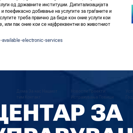
луги од државните институции. Дигитализацијата
и поефикасно добивање на услугите за граѓаните и
слугите треба првично да биде кон оние услуги кои
е, или пак оние кои се најфреквентни во животниот
e-available-electronic-services
Дома
За нас
Нашиот
Новости
Проекти
Усл
тим
Контакт
Истражувања
Повици
Год