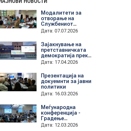
НАЈНОВИ НОВОСТИ
Модалитети за
отворање на
Службениот
весник - Средба со
Дата: 07.07.2026
претставници на
ЈП службен весник
Зајакнување на
претставничката
демократија преку
дигитална алатка
Дата: 17.04.2026
kancelarii.sobranie.mk
Презентација на
докуемнти за јавни
политики
Дата: 16.03.2026
Меѓународна
конференција -
Градење
капацитети на
Дата: 12.03.2026
институциите за