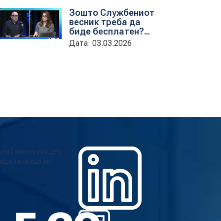
обука на државни
Зошто Службениот
службеници
весник треба да
биде бесплатен?
гостување на
Дата: 03.03.2026
проектната
кородинаторка во
ЦУП Анета
Иванова
стојаноска во
поткастот Rishatzi
уги
Галерија
Видео
ишни извештаи