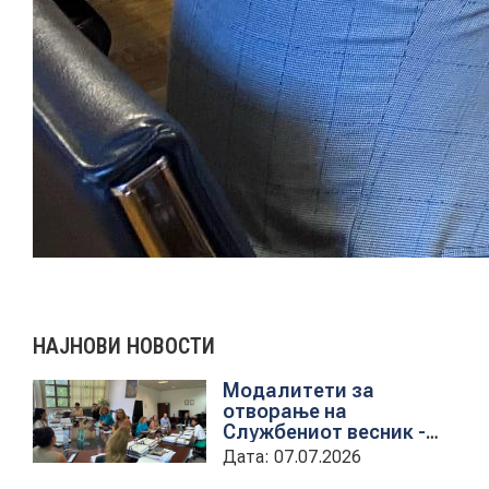
НАЈНОВИ НОВОСТИ
Модалитети за
отворање на
Службениот весник -
Средба со
Дата: 07.07.2026
претставници на ЈП