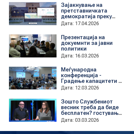
службен весник
Зајакнување на
претставничката
демократија преку
дигитална алатка
Дата: 17.04.2026
kancelarii.sobranie.mk
Презентација на
докуемнти за јавни
политики
Дата: 16.03.2026
Меѓународна
конференција -
Градење капацитети на
институциите за обука
Дата: 12.03.2026
на државни
службеници
Зошто Службениот
весник треба да биде
бесплатен? гостување
на проектната
Дата: 03.03.2026
кородинаторка во ЦУП
Анета Иванова