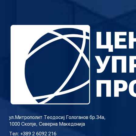
стојаноска во
поткастот Rishatzi
ул.Митрополит Теодосиј Гологанов бр.34а,
1000 Скопје, Северна Македонија
Тел: +389 2 6092 216