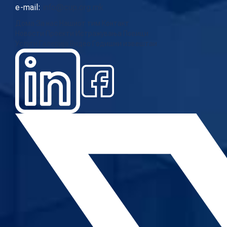
e-mail:
info@cup.org.mk
Дома
За нас
Нашиот тим
Контакт
Новости
Проекти
Истражувања
Повици
Услуги
Галерија
Видео
Годишни извештаи