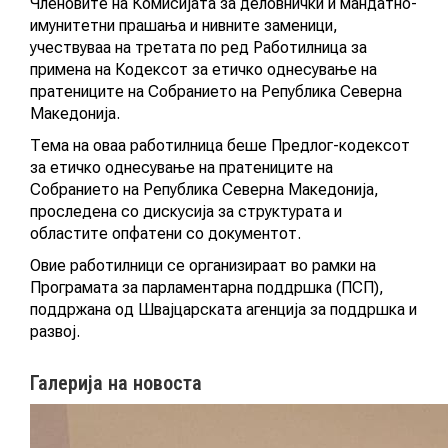
Членовите на Комисијата за деловнички и мандатно-
имунитетни прашања и нивните заменици,
КАТАЛОГ НА УСЛУГИ
учествуваа на третата по ред Работилница за
примена на Кодексот за етичко однесување на
пратениците на Собранието на Република Северна
Македонија.
ПОВИЦИ
Тема на оваа работилница беше Предлог-кодексот
за етичко однесување на пратениците на
АКТУЕЛНИ ПОВИЦИ
Собранието на Република Северна Македонија,
проследена со дискусија за структурата и
АРХИВА
областите опфатени со документот.
Овие работилници се организираат во рамки на
Програмата за парламентарна поддршка (ПСП),
ИНИЦИЈАТИВИ
поддржана од Швајцарската агенција за поддршка и
развој.
ПОСТАПКА
Галерија на новоста
ПОДНЕСИ ИНИЦИЈАТИВА