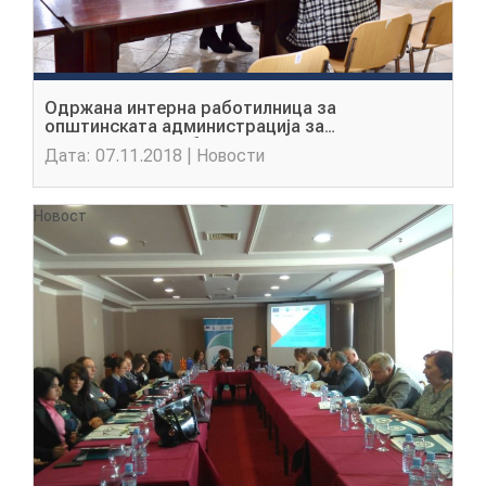
Одржана интерна работилница за
општинската администрација за
партиципативно буџетирање во Општина
Дата: 07.11.2018 | Новости
Ѓорче Петров
Новост