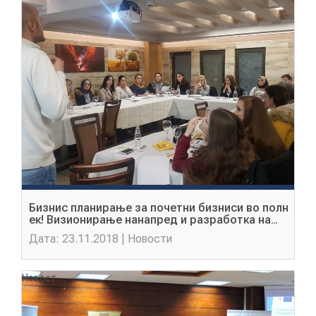
НОВОСТИ
ИСТРАЖУВАЊА
ПРОЕКТИ
Бизнис планирање за почетни бизниси во полн
УСЛУГИ
ек! Визионирање нанапред и разработка на
идеи за назив на компанијата, како и
Дата: 23.11.2018 | Новости
утврдување главни проблеми кои треба да се
КАТАЛОГ НА УСЛУГИ
разрешат во фазата на започнување!
Новост
ПОВИЦИ