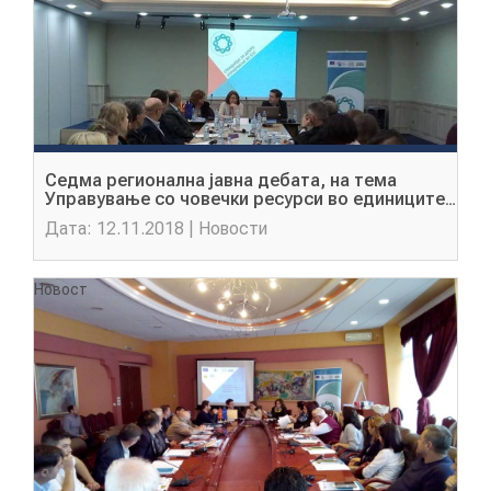
Седма регионална јавна дебата, на тема
Управување со човечки ресурси во единиците
на локалната самоуправа
Дата: 12.11.2018 | Новости
Новост