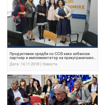
КОНТАКТ
МК
|
Продуктивни средби со CCIS како албански
ENG
партнер и имплементатор на прекуграничниoт
проект за планирање на бизнис и инвестиции
Дата: 14.11.2018 | Новости
Новост