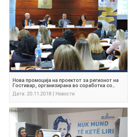
АКТУЕЛНИ ПОВИЦИ
АРХИВА
ИНИЦИЈАТИВИ
ПОСТАПКА
ПОДНЕСИ ИНИЦИЈАТИВА
Нова промоција на проектот за регионот на
ПОДДРЖИ ИНИЦИЈАТИВА
Гостивар, организирана во соработка со
општина Гостивар и Стопанска комора на
Дата: 20.11.2018 | Новости
занаетчии и други самостојни стопанственици
МУЛТИМЕДИЈА
Новост
ГАЛЕРИЈА
ВИДЕО