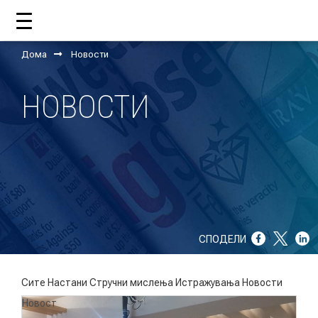
Дома
Новости
ДОМА
НОВОСТИ
ЗА НАС
ШТО РАБОТИ ЦУП?
НАШИОТ ТИМ
НАШИ ПОДДРЖУВАЧИ
СПОДЕЛИ
ГОДИШНИ ИЗВЕШТАИ
ИСО 9001
Сите
Настани
Стручни мислења
Истражувања
Новости
Новост
ЕВОЛВ