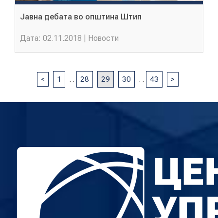
Јавна дебата во општина Штип
Дата: 02.11.2018 | Новости
<
1
.
.
28
29
30
.
.
43
>