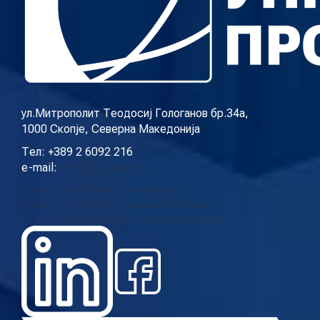
ул.Митрополит Теодосиј Гологанов бр.34а,
1000 Скопје, Северна Македонија
Тел: +389 2 6092 216
e-mail:
info@cup.org.mk
Дома
За нас
Нашиот тим
Контакт
Новости
Проекти
Истражувања
Повици
Услуги
Галерија
Видео
Годишни извештаи