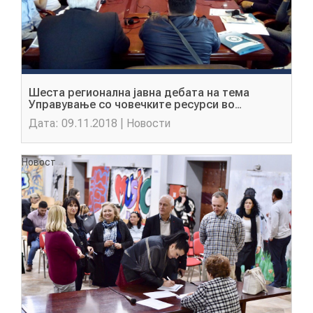
Шеста регионална јавна дебата на тема
Управување со човечките ресурси во
единиците на локалната самоуправа на
Дата: 09.11.2018 | Новости
Македонија
Новост