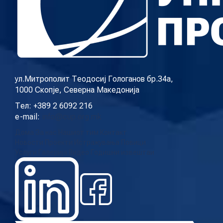
ул.Митрополит Теодосиј Гологанов бр.34а,
1000 Скопје, Северна Македонија
Тел: +389 2 6092 216
e-mail:
info@cup.org.mk
Дома
За нас
Нашиот тим
Контакт
Новости
Проекти
Истражувања
Повици
Услуги
Галерија
Видео
Годишни извештаи