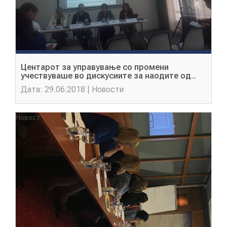
Центарот за управување со промени
учествуваше во дискусиите за наодите од
анкетата за квалитетот на животот-
Дата: 29.06.2018 | Новости
споделување податоци за креирање подобри
политики
Новост