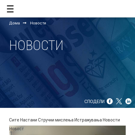
Дома
Новости
ДОМА
НОВОСТИ
ЗА НАС
ШТО РАБОТИ ЦУП?
НАШИОТ ТИМ
НАШИ ПОДДРЖУВАЧИ
СПОДЕЛИ
ГОДИШНИ ИЗВЕШТАИ
ИСО 9001
Сите
Настани
Стручни мислења
Истражувања
Новости
Новост
ЕВОЛВ