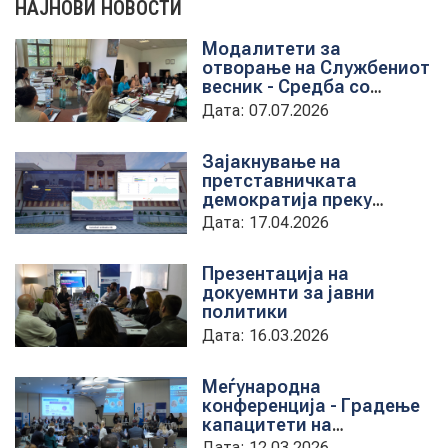
НАЈНОВИ НОВОСТИ
Модалитети за
НОВОСТИ
отворање на Службениот
весник - Средба со
претставници на ЈП
Дата: 07.07.2026
службен весник
ИСТРАЖУВАЊА
Зајакнување на
претставничката
демократија преку
ПРОЕКТИ
дигитална алатка
Дата: 17.04.2026
kancelarii.sobranie.mk
Презентација на
докуемнти за јавни
УСЛУГИ
политики
Дата: 16.03.2026
КАТАЛОГ НА УСЛУГИ
Меѓународна
конференција - Градење
ПОВИЦИ
капацитети на
институциите за обука на
Дата: 12.03.2026