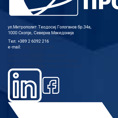
КОНТАКТ
ул.Митрополит Теодосиј Гологанов бр.34а,
1000 Скопје, Северна Македонија
МК
Тел: +389 2 6092 216
e-mail:
info@cup.org.mk
|
Дома
За нас
Нашиот тим
Контакт
Новости
Проекти
Истражувања
Повици
ENG
Услуги
Галерија
Видео
Годишни извештаи