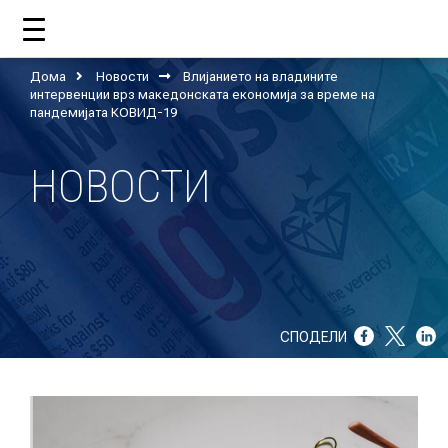
Дома
Новости
Влијанието на владините
ДОМА
интервенции врз македонската економија за време на
пандемијата КОВИД-19
НОВОСТИ
ЗА НАС
ШТО РАБОТИ ЦУП?
НАШИОТ ТИМ
НАШИ ПОДДРЖУВАЧИ
СПОДЕЛИ
ГОДИШНИ ИЗВЕШТАИ
ИСО 9001
ЕВОЛВ