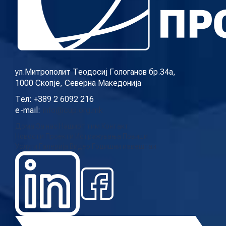
ул.Митрополит Теодосиј Гологанов бр.34а,
1000 Скопје, Северна Македонија
Тел: +389 2 6092 216
e-mail:
info@cup.org.mk
Дома
За нас
Нашиот тим
Контакт
Новости
Проекти
Истражувања
Повици
Услуги
Галерија
Видео
Годишни извештаи