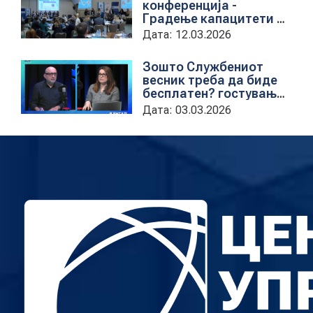
конференција -
Градење капацитети на
институциите за обука
Дата: 12.03.2026
на државни
службеници
Зошто Службениот
весник треба да биде
бесплатен? гостување
на проектната
Дата: 03.03.2026
кородинаторка во ЦУП
Анета Иванова
стојаноска во
поткастот Rishatzi