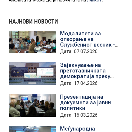
КОНТАКТ
НАЈНОВИ НОВОСТИ
Модалитети за
отворање на
МК
Службениот весник -
Средба со
Дата: 07.07.2026
претставници на ЈП
|
службен весник
Зајакнување на
ENG
претставничката
демократија преку
дигитална алатка
Дата: 17.04.2026
kancelarii.sobranie.mk
Презентација на
докуемнти за јавни
политики
Дата: 16.03.2026
Меѓународна