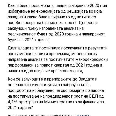
Какви биле преземените владини мерки во 2020 г за
АКТУЕЛНИ ПОВИЦИ
избавување на економијата од рецисијата во која
западна и какво било влјијанието од истите со
АРХИВА
посебен осврт на бизнис секторот? Донесени
заклучоци преку направената анализа на
реализираниот буџет од 2020 година и планираниот
ИНИЦИЈАТИВИ
буџет за 2021 година;
Дали владата ги постигнала посакуваните резултати
ПОСТАПКА
преку мерките кои ги преземала, мерено преку
направена анализа за постигнатите макроекономски
ПОДНЕСИ ИНИЦИЈАТИВА
перформанси за првиот квартал од 2021 година и
нивното идно влијание врз економијата;
ПОДДРЖИ ИНИЦИЈАТИВА
Кои се залучоците и препораките до Владата и
релевантните институции за забрзување на
МУЛТИМЕДИЈА
Новост
процесот на избавување на економијата во насока
на постигнување на предвидениот раст на БДП од
4,1% од страна на Министерството за финанси за
ГАЛЕРИЈА
2021 година?
ВИДЕО
Анализата може да ја прочитате на
линкот
.