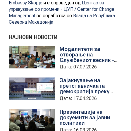
Embassy Skopje
и е спроведен од
Центар за
управување со промени - ЦУП / Center for Change
КОНТАКТ
Management
во соработка со
Влада на Република
Северна Македонија
НАЈНОВИ НОВОСТИ
МК
Модалитети за
отворање на
|
Службениот весник -
Средба со
Дата: 07.07.2026
ENG
претставници на ЈП
службен весник
Зајакнување на
претставничката
демократија преку
дигитална алатка
Дата: 17.04.2026
kancelarii.sobranie.mk
Презентација на
докуемнти за јавни
политики
Дата: 16.03.2026