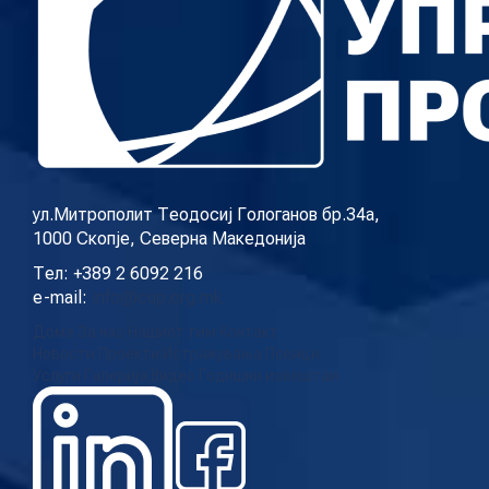
ул.Митрополит Теодосиј Гологанов бр.34а,
1000 Скопје, Северна Македонија
Тел: +389 2 6092 216
e-mail:
info@cup.org.mk
Дома
За нас
Нашиот тим
Контакт
Новости
Проекти
Истражувања
Повици
Услуги
Галерија
Видео
Годишни извештаи