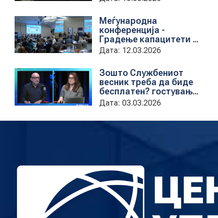
Меѓународна
конференција -
Градење капацитети на
институциите за обука
Дата: 12.03.2026
на државни
службеници
Зошто Службениот
весник треба да биде
бесплатен? гостување
на проектната
Дата: 03.03.2026
кородинаторка во ЦУП
Анета Иванова
стојаноска во
поткастот Rishatzi