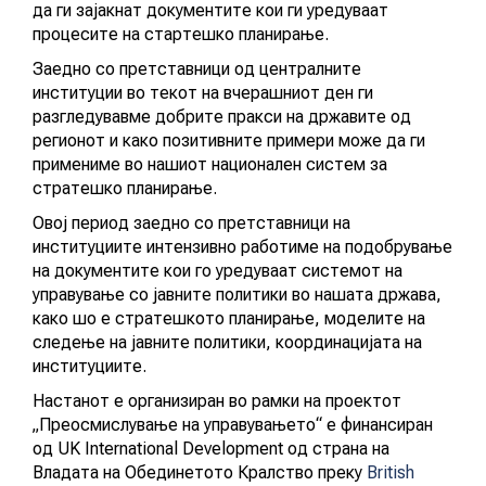
да ги зајакнат документите кои ги уредуваат
АКТУЕЛНИ ПОВИЦИ
процесите на стартешко планирање.
Заедно со претставници од централните
АРХИВА
институции во текот на вчерашниот ден ги
разгледувавме добрите пракси на државите од
регионот и како позитивните примери може да ги
ИНИЦИЈАТИВИ
примениме во нашиот национален систем за
стратешко планирање.
ПОСТАПКА
Овој период заедно со претставници на
институциите интензивно работиме на подобрување
ПОДНЕСИ ИНИЦИЈАТИВА
на документите кои го уредуваат системот на
управување со јавните политики во нашата држава,
ПОДДРЖИ ИНИЦИЈАТИВА
како шо е стратешкото планирање, моделите на
Настан
следење на јавните политики, координацијата на
МУЛТИМЕДИЈА
институциите.
Настанот е организиран во рамки на проектот
„Преосмислување на управувањето“ е финансиран
ГАЛЕРИЈА
од UK International Development од страна на
Владата на Обединетото Кралство преку
British
ВИДЕО