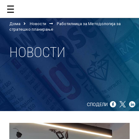
Дома
Новости
Работилница за Методологија за
ДОМА
стратешко планирање
НОВОСТИ
ЗА НАС
ШТО РАБОТИ ЦУП?
НАШИОТ ТИМ
НАШИ ПОДДРЖУВАЧИ
СПОДЕЛИ
ГОДИШНИ ИЗВЕШТАИ
ИСО 9001
ЕВОЛВ