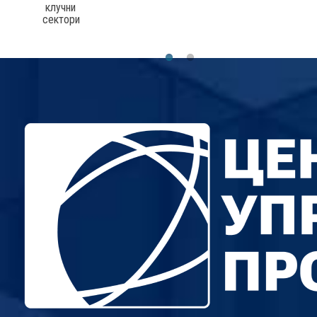
клучни
сектори