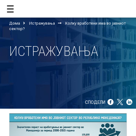
Дома
Истражувања
Колку вработени има во јавниот
ДОМА
сектор?
ИСТРАЖУВАЊА
ЗА НАС
ШТО РАБОТИ ЦУП?
НАШИОТ ТИМ
НАШИ ПОДДРЖУВАЧИ
СПОДЕЛИ
ГОДИШНИ ИЗВЕШТАИ
ИСО 9001
ЕВОЛВ