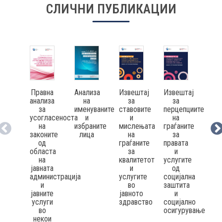
СЛИЧНИ ПУБЛИКАЦИИ
КОНТАКТ
МК
Правна
Анализа
Извештај
Извештај
Упр
|
анализа
на
за
за
пра
за
именуваните
ставовите
перцепциите
заш
усогласеноста
и
и
на
ENG
н
на
избраните
мислењата
граѓаните
граѓ
законите
лица
на
за
од
граѓаните
правата
вра
областа
за
и
в
на
квалитетот
услугите
ја
јавната
и
од
адм
администрација
услугите
социјална
и
во
заштита
јавните
јавното
и
услуги
здравство
социјално
во
осигурување
некои