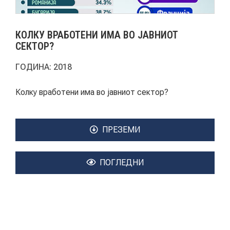
АКТУЕЛНИ ПОВИЦИ
КОЛКУ ВРАБОТЕНИ ИМА ВО ЈАВНИОТ
АРХИВА
СЕКТОР?
ГОДИНА:
2018
ИНИЦИЈАТИВИ
Колку вработени има во јавниот сектор?
ПОСТАПКА
ПОДНЕСИ ИНИЦИЈАТИВА
ПРЕЗЕМИ
ПОДДРЖИ ИНИЦИЈАТИВА
ПОГЛЕДНИ
МУЛТИМЕДИЈА
ГАЛЕРИЈА
ВИДЕО