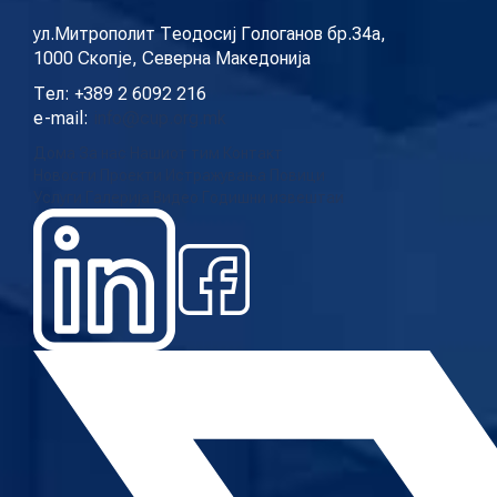
ул.Митрополит Теодосиј Гологанов бр.34а,
1000 Скопје, Северна Македонија
Тел: +389 2 6092 216
e-mail:
info@cup.org.mk
Дома
За нас
Нашиот тим
Контакт
Новости
Проекти
Истражувања
Повици
Услуги
Галерија
Видео
Годишни извештаи