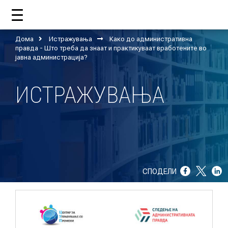
Дома
Истражувања
Како до административна
ДОМА
правда - Што треба да знаат и практикуваат вработените во
јавна администрација?
ИСТРАЖУВАЊА
ЗА НАС
ШТО РАБОТИ ЦУП?
НАШИОТ ТИМ
НАШИ ПОДДРЖУВАЧИ
СПОДЕЛИ
ГОДИШНИ ИЗВЕШТАИ
ИСО 9001
ЕВОЛВ