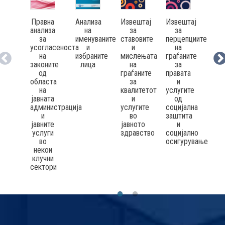
Правна
Анализа
Извештај
Извештај
Упр
анализа
на
за
за
пра
за
именуваните
ставовите
перцепциите
заш
усогласеноста
и
и
на
н
на
избраните
мислењата
граѓаните
граѓ
законите
лица
на
за
од
граѓаните
правата
вра
областа
за
и
в
на
квалитетот
услугите
ја
јавната
и
од
адм
администрација
услугите
социјална
и
во
заштита
јавните
јавното
и
услуги
здравство
социјално
во
осигурување
некои
клучни
сектори