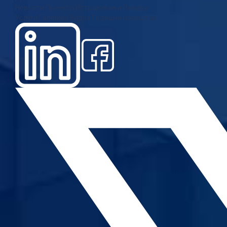
Новости
Проекти
Истражувања
Повици
Услуги
Галерија
Видео
Годишни извештаи