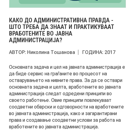
АКТУЕЛНИ ПОВИЦИ
КАКО ДО АДМИНИСТРАТИВНА ПРАВДА -
АРХИВА
ШТО ТРЕБА ДА ЗНААТ И ПРАКТИКУВААТ
ВРАБОТЕНИТЕ ВО ЈАВНА
АДМИНИСТРАЦИЈА?
ИНИЦИЈАТИВИ
АВТОР:
Николина Тошанова
ГОДИНА:
2017
ПОСТАПКА
Основната задача и цел на јавната администрација е
ПОДНЕСИ ИНИЦИЈАТИВА
да биде сервис на граѓаните во процесот на
остварувањето на нивните права. За да се оствари
ПОДДРЖИ ИНИЦИЈАТИВА
основната задача и целта, вработените во јавната
администрација следат одредени принципи во
своето работење. Овие принципи повлекуваат
МУЛТИМЕДИЈА
соодветни обврски и одговорности на вработените
во јавната администрација, како и загарантирани
ГАЛЕРИЈА
права и создавање соодветни услови за работа на
вработените во јавната администрација.
ВИДЕО