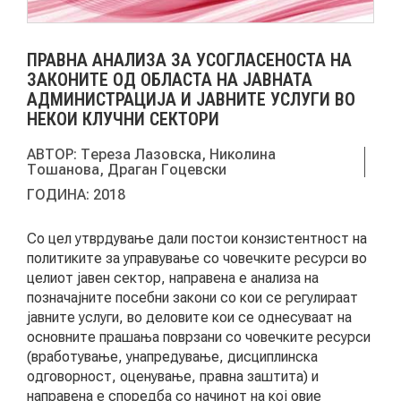
АКТУЕЛНИ ПОВИЦИ
ПРАВНА АНАЛИЗА ЗА УСОГЛАСЕНОСТА НА
АРХИВА
ЗАКОНИТЕ ОД ОБЛАСТА НА ЈАВНАТА
АДМИНИСТРАЦИЈА И ЈАВНИТЕ УСЛУГИ ВО
НЕКОИ КЛУЧНИ СЕКТОРИ
ИНИЦИЈАТИВИ
АВТОР:
Тереза Лазовска, Николина
Тошанова, Драган Гоцевски
ПОСТАПКА
ГОДИНА:
2018
ПОДНЕСИ ИНИЦИЈАТИВА
Со цел утврдување дали постои конзистентност на
ПОДДРЖИ ИНИЦИЈАТИВА
политиките за управување со човечките ресурси во
целиот јавен сектор, направена е анализа на
позначајните посебни закони со кои се регулираат
МУЛТИМЕДИЈА
јавните услуги, во деловите кои се однесуваат на
основните прашања поврзани со човечките ресурси
ГАЛЕРИЈА
(вработување, унапредување, дисциплинска
одговорност, оценување, правна заштита) и
ВИДЕО
направена е споредба со начинот на кој овие