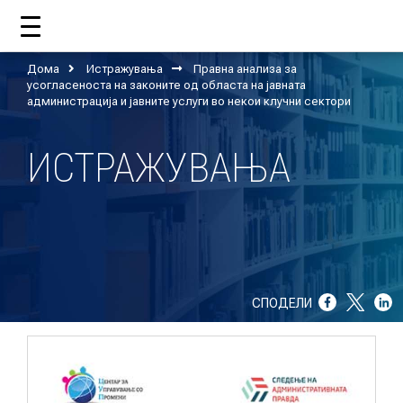
Дома
Истражувања
Правна анализа за
ДОМА
усогласеноста на законите од областа на јавната
администрација и јавните услуги во некои клучни сектори
ИСТРАЖУВАЊА
ЗА НАС
ШТО РАБОТИ ЦУП?
НАШИОТ ТИМ
НАШИ ПОДДРЖУВАЧИ
СПОДЕЛИ
ГОДИШНИ ИЗВЕШТАИ
ИСО 9001
ЕВОЛВ