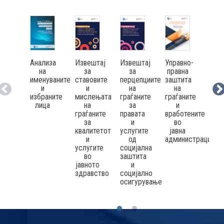
Анализа
Извештај
Извештај
Ка
Управно-
на
за
за
д
правна
именуваните
ставовите
перцепциите
адм
заштита
и
и
на
пра
на
избраните
мислењата
граѓаните
- 
граѓаните
лица
на
за
тр
и
граѓаните
правата
д
вработените
за
и
зна
во
квалитетот
услугите
пра
јавна
и
од
вра
администрација
услугите
социјална
в
во
заштита
ја
јавното
и
адм
здравство
социјално
осигурување