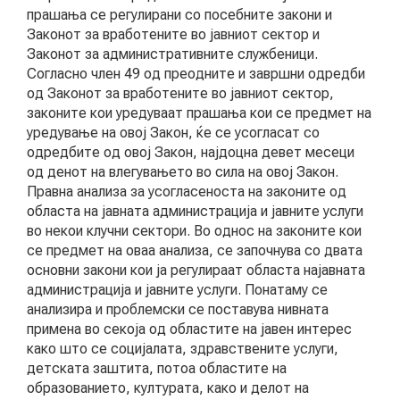
прашања се регулирани со посебните закони и
Законот за вработените во јавниот сектор и
КОНТАКТ
Законот за административните службеници.
Согласно член 49 од преодните и завршни одредби
од Законот за вработените во јавниот сектор,
законите кои уредуваат прашања кои се предмет на
МК
уредување на овој Закон, ќе се усогласат со
одредбите од овој Закон, најдоцна девет месеци
од денот на влегувањето во сила на овој Закон.
|
Правна анализа за усогласеноста на законите од
областа на јавната администрација и јавните услуги
ENG
во некои клучни сектори. Во однос на законите кои
се предмет на оваа анализа, се започнува со двата
основни закони кои ја регулираат областа најавната
администрација и јавните услуги. Понатаму се
анализира и проблемски се поставува нивната
примена во секоја од областите на јавен интерес
како што се социјалата, здравствените услуги,
детската заштита, потоа областите на
образованието, културата, како и делот на