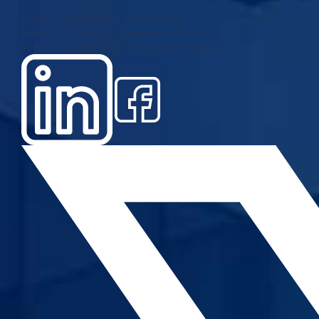
Дома
За нас
Нашиот тим
Контакт
Новости
Проекти
Истражувања
Повици
Услуги
Галерија
Видео
Годишни извештаи