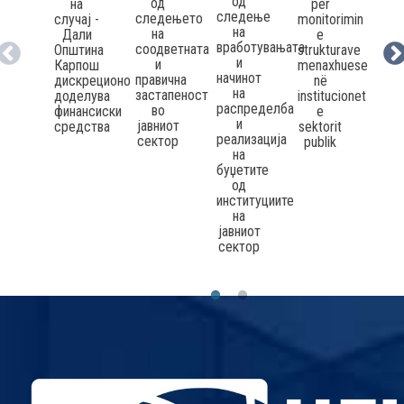
од
од
për
о
на
следење
следењето
monitorimin
сле
случај -
на
на
e
н
Дали
вработувањата
соодветната
strukturave
упр
Општина
и
и
menaxhuese
стр
Карпош
начинот
правична
në
н
дискреционо
на
застапеност
institucionet
инс
доделува
распределба
во
e
о
финансиски
и
јавниот
sektorit
јав
средства
реализација
сектор
publik
сек
на
буџетите
од
институциите
на
јавниот
сектор