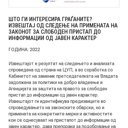
АКТУЕЛНИ ПОВИЦИ
ШТО ГИ ИНТЕРЕСИРА ГРАЃАНИТЕ?
АРХИВА
ИЗВЕШТАЈ ОД СЛЕДЕЊЕ НА ПРИМЕНАТА НА
ЗАКОНОТ ЗА СЛОБОДЕН ПРИСТАП ДО
ИНФОРМАЦИИ ОД ЈАВЕН КАРАКТЕР
ИНИЦИЈАТИВИ
ГОДИНА:
2022
ПОСТАПКА
Извештајот е резултат на следењето и анализата
ПОДНЕСИ ИНИЦИЈАТИВА
спроведена од страна на ЦУП, а во соработка со
Кабинетот на заменик претседателката на Владата
ПОДДРЖИ ИНИЦИЈАТИВА
задолжена за политики на добро владеење и
Агенцијата за заштита на правото за слободен
пристап до информации од јавен карактер.
МУЛТИМЕДИЈА
Извештајот ги идентификува предизвиците во
спроведувањето на законските обврски, но и
ГАЛЕРИЈА
примената на конкретните мерки и активностите
кои се однесуваат на пристапот до информации од
ВИДЕО
јавен карактер, дава препораки за подобрување на