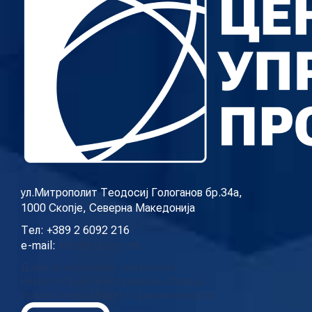
ул.Митрополит Теодосиј Гологанов бр.34а,
1000 Скопје, Северна Македонија
Тел: +389 2 6092 216
e-mail:
info@cup.org.mk
Дома
За нас
Нашиот тим
Контакт
Новости
Проекти
Истражувања
Повици
Услуги
Галерија
Видео
Годишни извештаи