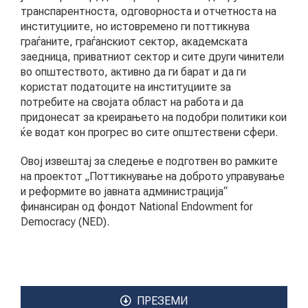
транспарентноста, одговорноста и отчетноста на
институциите, но истовремено ги поттикнува
КОНТАКТ
граѓаните, граѓанскиот сектор, академската
заедница, приватниот сектор и сите други чинители
во општеството, активно да ги барат и да ги
користат податоците на институциите за
МК
потребите на својата област на работа и да
придонесат за креирањето на подобри политики кои
ќе водат кон прогрес во сите општествени сфери.
|
Овој извештај за следење е подготвен во рамките
ENG
на проектот „Поттикнување на доброто управување
и реформите во јавната администрација“
финансиран од фондот National Endowment for
Democracy (NED).
ПРЕЗЕМИ