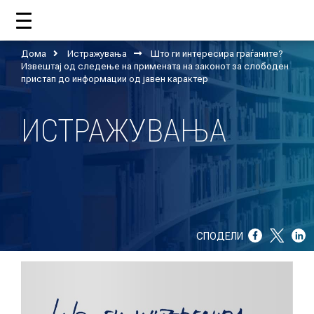
Дома
Истражувања
Што ги интересира граѓаните?
ДОМА
Извештај од следење на примената на законот за слободен
пристап до информации од јавен карактер
ИСТРАЖУВАЊА
ЗА НАС
ШТО РАБОТИ ЦУП?
НАШИОТ ТИМ
НАШИ ПОДДРЖУВАЧИ
СПОДЕЛИ
ГОДИШНИ ИЗВЕШТАИ
ИСО 9001
ЕВОЛВ