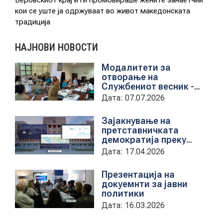
кои се уште ја одржуваат во живот македонската
традиција
КОНТАКТ
НАЈНОВИ НОВОСТИ
Модалитети за
МК
отворање на
Службениот весник -
Средба со
|
Дата: 07.07.2026
претставници на ЈП
службен весник
ENG
Зајакнување на
претставничката
демократија преку
дигитална алатка
Дата: 17.04.2026
kancelarii.sobranie.mk
Презентација на
докуемнти за јавни
политики
Дата: 16.03.2026