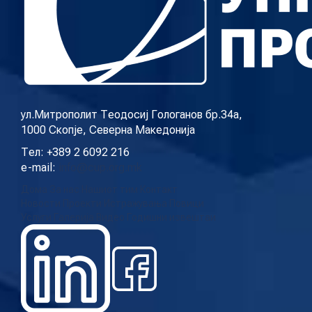
ул.Митрополит Теодосиј Гологанов бр.34а,
1000 Скопје, Северна Македонија
Тел: +389 2 6092 216
e-mail:
info@cup.org.mk
Дома
За нас
Нашиот тим
Контакт
Новости
Проекти
Истражувања
Повици
Услуги
Галерија
Видео
Годишни извештаи