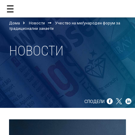
Дома
Новости
Учество на меѓународен форум за
ДОМА
традиционални занаети
НОВОСТИ
ЗА НАС
ШТО РАБОТИ ЦУП?
НАШИОТ ТИМ
НАШИ ПОДДРЖУВАЧИ
СПОДЕЛИ
ГОДИШНИ ИЗВЕШТАИ
ИСО 9001
ЕВОЛВ