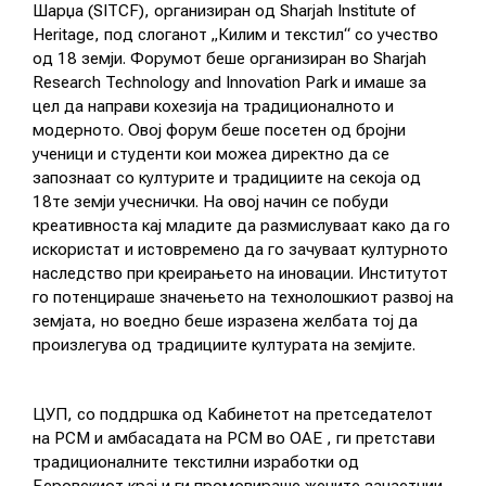
Шарџа (SITCF), организиран од Sharjah Institute of
АКТУЕЛНИ ПОВИЦИ
Heritage, под слоганот „Килим и текстил“ со учество
од 18 земји.
Форумот беше организиран во Sharjah
АРХИВА
Research Technology and Innovation Park и имаше за
цел да направи кохезија на традиционалното и
модерното. Овој форум беше посетен од бројни
ИНИЦИЈАТИВИ
ученици и студенти кои можеа директно да се
запознаат со културите и традициите на секоја од
18те земји учеснички. На овој начин се побуди
ПОСТАПКА
креативноста кај младите да размислуваат како да го
искористат и истовремено да го зачуваат културното
ПОДНЕСИ ИНИЦИЈАТИВА
наследство при креирањето на иновации. Институтот
ПОДДРЖИ ИНИЦИЈАТИВА
го потенцираше значењето на технолошкиот развој на
земјата, но воедно беше изразена желбата тој да
произлегува од традициите културата на земјите.
МУЛТИМЕДИЈА
ЦУП, с
о поддршка од
Кабинет
от
на претседател
от
Новост
ГАЛЕРИЈА
на РСМ и
амбасадата на РСМ во ОАЕ
, ги претстави
традиционалните текстилни изработки од
ВИДЕО
Беровскиот крај и ги промовираше жените занаетчии