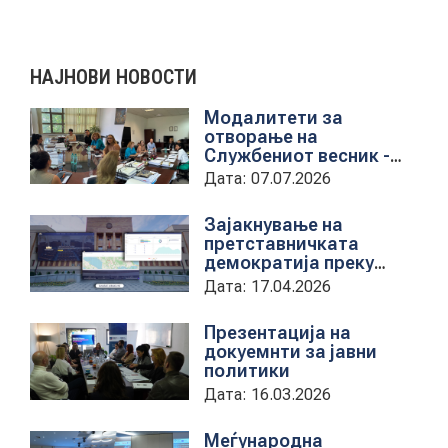
НАЈНОВИ НОВОСТИ
Модалитети за
отворање на
Службениот весник -
Средба со
Дата: 07.07.2026
претставници на ЈП
службен весник
Зајакнување на
претставничката
демократија преку
дигитална алатка
Дата: 17.04.2026
kancelarii.sobranie.mk
Презентација на
докуемнти за јавни
политики
Дата: 16.03.2026
Меѓународна