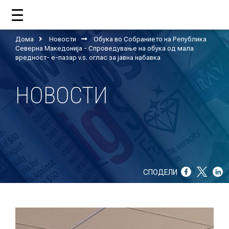
Дома
Новости
Обука во Собранието на Република
Северна Македонија - Спроведување на обука од мала
ДОМА
вредност- е-пазар v.s. оглас за јавна набавка
НОВОСТИ
ЗА НАС
ШТО РАБОТИ ЦУП?
НАШИОТ ТИМ
СПОДЕЛИ
НАШИ ПОДДРЖУВАЧИ
ГОДИШНИ ИЗВЕШТАИ
ИСО 9001