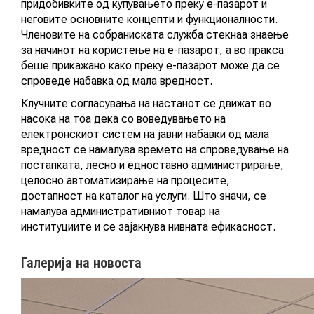
придобивките од купувањето преку е-пазарот и
неговите основните концепти и функционалности.
Членовите на собраниската служба стекнаа знаење
ГАЛЕРИЈА
за начинот на користење на е-пазарот, а во пракса
беше прикажано како преку е-пазарот може да се
ВИДЕО
спроведе набавка од мала вредност.
Клучните согласувања на настанот се движат во
Новост
КОНТАКТ
насока на тоа дека со воведувањето на
електронскиот систем на јавни набавки од мала
вредност се намалува времето на спроведување на
постапката, лесно и едноставно администрирање,
целосно автоматизирање на процесите,
МК
достапност на каталог на услуги. Што значи, се
намалува административниот товар на
институциите и се зајакнува нивната ефикасност.
|
Галерија на новоста
ENG