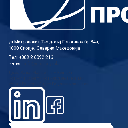
ул.Митрополит Теодосиј Гологанов бр.34а,
1000 Скопје, Северна Македонија
Тел: +389 2 6092 216
e-mail:
info@cup.org.mk
Дома
За нас
Нашиот тим
Контакт
Новости
Проекти
Истражувања
Повици
Услуги
Галерија
Видео
Годишни извештаи