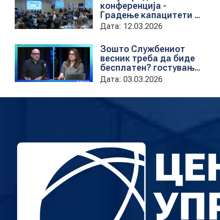
конференција -
Градење капацитети на
институциите за обука
Дата: 12.03.2026
на државни
службеници
Зошто Службениот
весник треба да биде
бесплатен? гостување
на проектната
Дата: 03.03.2026
кородинаторка во ЦУП
Анета Иванова
стојаноска во
поткастот Rishatzi