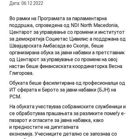
Дата: 06.12.2022
ПОВИЦИ
Во рамки на Програмата за парламентарна
поддршка, спроведена од NDI North Macedonia,
Центарот за управување со промени и институтот
АКТУЕЛНИ ПОВИЦИ
за демократија Социетас Цивилис а поддржана од
Швајцарската Амбасада во Скопје, беше
АРХИВА
организирана обука за јавни набавки а претставник
од Центарот за управување со промени на овој
настан беше финансиската координаторка Весна
ИНИЦИЈАТИВИ
Глигорова.
Обуката беше фасилитирана од професионалци од
ПОСТАПКА
ИТ сферата и Бирото за јавни набавки (БЈН) на
РСМ.
ПОДНЕСИ ИНИЦИЈАТИВА
На обуката учествуваа собраниските службеници и
се обработуваа прашањата за разликите помеѓу е-
ПОДДРЖИ ИНИЦИЈАТИВА
пазарот и огласите за јавна набавка, како
и предностите на дигиталната
економија. Учесниците детално се запознаа со
МУЛТИМЕДИЈА