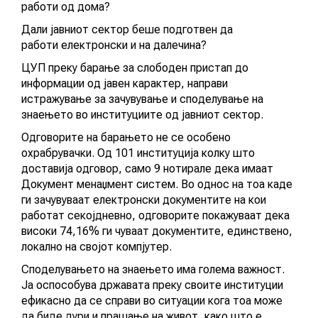
работи од дома?
АКТУЕЛНИ ПОВИЦИ
Дали јавниот сектор беше подготвен да
работи електронски и на далечина?
АРХИВА
ЦУП преку барање за слободен пристап до
информации од јавен карактер, направи
ИНИЦИЈАТИВИ
истражување за зачувување и споделување на
знаењето во институциите од јавниот сектор.
ПОСТАПКА
Одговорите на барањето не се особено
охрабрувачки. Од 101 институција колку што
ПОДНЕСИ ИНИЦИЈАТИВА
доставија одговор, само 9 нотирале дека имаат
Документ менаџмент систем. Во однос на тоа каде
ПОДДРЖИ ИНИЦИЈАТИВА
ги зачувуваат електронски документите на кои
работат секојдневно, одговорите покажуваат дека
високи 74,16% ги чуваат документите, единствено,
МУЛТИМЕДИЈА
локално на својот компјутер.
Споделувањето на знаењето има голема важност.
ГАЛЕРИЈА
Ја оспособува државата преку своите институции
ефикасно да се справи во ситуации кога тоа може
ВИДЕО
да биде дури и прашање на живот, како што е