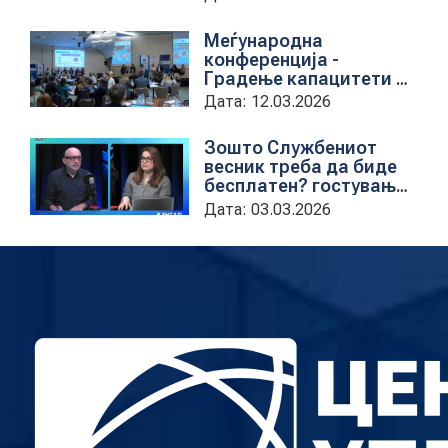
Меѓународна
конференција -
Градење капацитети на
институциите за обука
Дата: 12.03.2026
на државни
службеници
Зошто Службениот
весник треба да биде
бесплатен? гостување
на проектната
Дата: 03.03.2026
кородинаторка во ЦУП
Анета Иванова
стојаноска во
поткастот Rishatzi