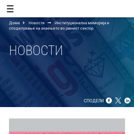
Дома
Новости
Институционална меморија и
ДОМА
споделување на знаењето во јавниот сектор
НОВОСТИ
ЗА НАС
ШТО РАБОТИ ЦУП?
НАШИОТ ТИМ
НАШИ ПОДДРЖУВАЧИ
СПОДЕЛИ
ГОДИШНИ ИЗВЕШТАИ
ИСО 9001
ЕВОЛВ