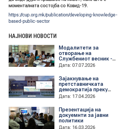
моменталната состојба со Ковид-19.
https://cup.org.mk/publication/developing-knowledge-
КОНТАКТ
based-public-sector
НАЈНОВИ НОВОСТИ
МК
Модалитети за
отворање на
|
Службениот весник -
Средба со
Дата: 07.07.2026
ENG
претставници на ЈП
службен весник
Новост
Зајакнување на
претставничката
демократија преку
дигитална алатка
Дата: 17.04.2026
kancelarii.sobranie.mk
Презентација на
докуемнти за јавни
политики
Дата: 16.03.2026