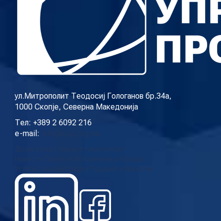
ул.Митрополит Теодосиј Гологанов бр.34а,
1000 Скопје, Северна Македонија
Тел: +389 2 6092 216
e-mail:
info@cup.org.mk
Дома
За нас
Нашиот тим
Контакт
Новости
Проекти
Истражувања
Повици
Услуги
Галерија
Видео
Годишни извештаи