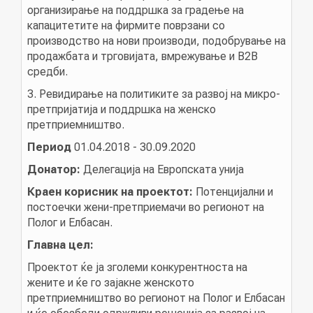
организирање на поддршка за градење на
АКТУЕЛНИ ПОВИЦИ
капацитетите на фирмите поврзани со
производство на нови производи, подобрување на
АРХИВА
продажбата и трговијата, вмрежување и B2B
средби.
ИНИЦИЈАТИВИ
3. Ревидирање на политиките за развој на микро-
претпријатија и поддршка на женско
претприемништво.
ПОСТАПКА
Период
01.04.2018 - 30.09.2020
ПОДНЕСИ ИНИЦИЈАТИВА
Донатор:
Делегација на Европската унија
ПОДДРЖИ ИНИЦИЈАТИВА
Краен корисник на проектот:
Потенцијални и
постоечки жени-претприемачи во регионот на
Полог и Елбасан.
МУЛТИМЕДИЈА
Главна цел:
Проектот ќе ја зголеми конкурентноста на
ГАЛЕРИЈА
жените и ќе го зајакне женското
претприемништво во регионот на Полог и Елбасан
ВИДЕО