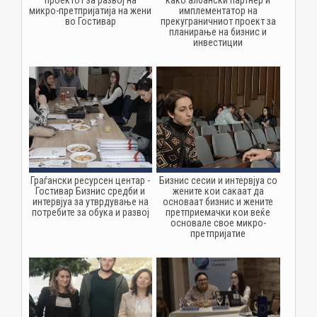
проектот за развој на
како албански партнер и
микро-претпријатија на жени
имплементатор на
во Гостивар
прекуграничниoт проект за
планирање на бизнис и
инвестиции
Граѓански ресурсен центар -
Бизнис сесии и интервјуа со
Гостивар Бизнис средби и
жените кои сакаат да
интервјуа за утврдување на
основаат бизнис и жените
потребите за обука и развој
претприемачки кои веќе
основале свое микро-
претпријатие