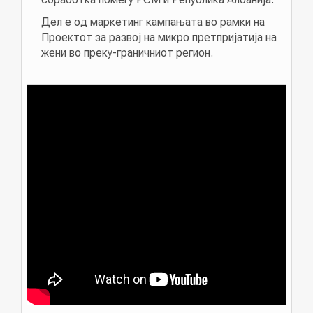
Дел е од маркетинг кампањата во рамки на
Проектот за развој на микро претпријатија на
жени во преку-граничниот регион.