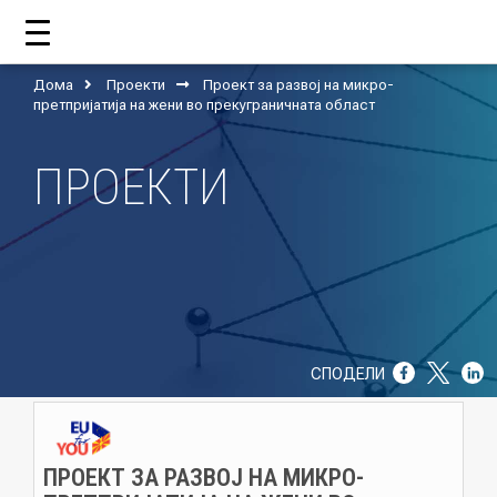
Дома
Проекти
Проект за развој на микро-
ДОМА
претпријатиja на жени во прекуграничната област
ПРОЕКТИ
ЗА НАС
ШТО РАБОТИ ЦУП?
НАШИОТ ТИМ
НАШИ ПОДДРЖУВАЧИ
СПОДЕЛИ
ГОДИШНИ ИЗВЕШТАИ
ИСО 9001
ПРОЕКТ ЗА РАЗВОЈ НА МИКРО-
ЕВОЛВ