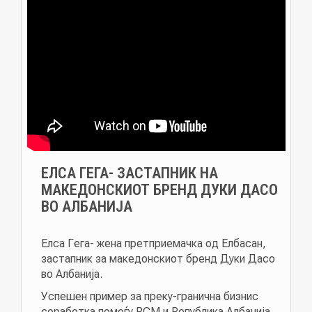
ЕЛСА ГЕГА- ЗАСТАПНИК НА
МАКЕДОНСКИОТ БРЕНД ДУКИ ДАСО
ВО АЛБАНИЈА
Елса Гега- жена претприемачка од Елбасан,
застапник за македонскиот бренд Дуки Дасо
во Албанија.
Успешен пример за преку-гранична бизнис
соработка помеѓу РСМ и Република Албанија.