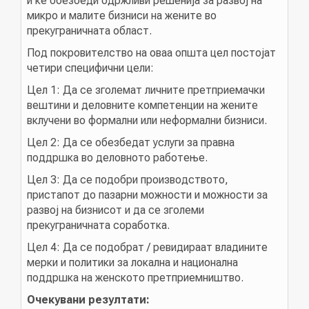
и ќе обезбеди одржливи решенија за развој на
микро и малите бизниси на жените во
прекуграничната област.
КОНТАКТ
Под покровителство на оваа општа цел постојат
четири специфични цели:
Цел 1: Да се ​​зголемат личните претприемачки
МК
вештини и деловните компетенции на жените
вклучени во формални или неформални бизниси.
|
Цел 2: Да се ​​обезбедат услуги за правна
поддршка во деловното работење.
ENG
Цел 3: Да се ​​подобри производството,
пристапот до пазарни можности и можности за
развој на бизнисот и да се зголеми
прекуграничната соработка.
Цел 4: Да се ​​подобрат / ревидираат владините
мерки и политики за локална и национална
поддршка на женското претприемништво.
Очекувани резултати: