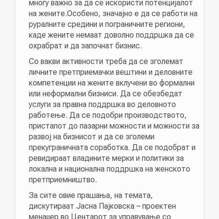
многу важно за да се искористи потенцијалот
на жените.Особено, значајно е да се работи на
руралните средини и пограничните региони,
каде жените немаат доволно поддршка да се
охрабрат и да започнат бизнис.
Со вакви активности треба да се зголемат
личните претприемачки вештини и деловните
компетенции на жените вклучени во формални
или неформални бизниси. Да се обезбедат
услуги за правна поддршка во деловното
работење. Да се подобри производството,
пристапот до пазарни можности и можности за
развој на бизнисот и да се зголеми
прекуграничната соработка. Да се подобрат и
ревидираат владините мерки и политики за
локална и национална поддршка на женското
претприемништво.
За сите овие прашања, на темата,
дискутираат Јасна Пајковска – проектен
менаџер во Центарот за управување со