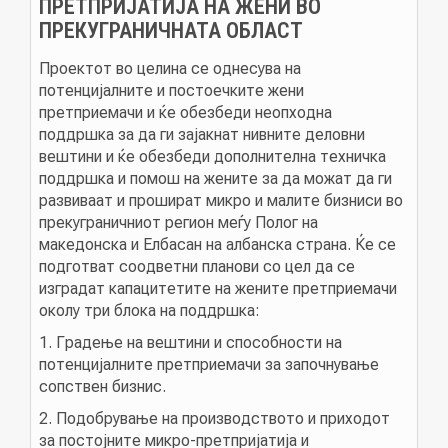
ПРЕТПРИЈАТИJA НА ЖЕНИ ВО
ПРЕКУГРАНИЧНАТА ОБЛАСТ
НОВОСТИ
Проектот во целина се однесува на
потенцијалните и постоечките жени
претприемачи и ќе обезбеди неопходна
ИСТРАЖУВАЊА
поддршка за да ги зајакнат нивните деловни
вештини и ќе обезбеди дополнителна техничка
поддршка и помош на жените за да можат да ги
развиваат и прошират микро и малите бизниси во
ПРОЕКТИ
прекуграничниот регион меѓу Полог на
македонска и Елбасан на албанска страна. Ќе се
подготват соодветни планови со цел да се
изградат капацитетите на жените претприемачи
УСЛУГИ
околу три блока на поддршка:
1. Градење на вештини и способности на
КАТАЛОГ НА УСЛУГИ
потенцијалните претприемачи за започнување
сопствен бизнис.
ПОВИЦИ
2. Подобрување на производството и приходот
за постојните микро-претпријатија и