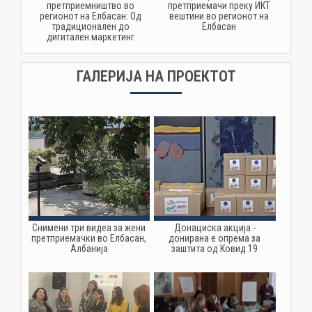
претприемништво во
претприемачи преку ИКТ
регионот на Елбасан: Од
вештини во регионот на
традиционален до
Елбасан
дигитален маркетинг
ГАЛЕРИЈА НА ПРОЕКТОТ
Снимени три видеа за жени
Донациска акција -
претприемачки во Елбасан,
донирана е опрема за
Албанија
заштита од Ковид 19