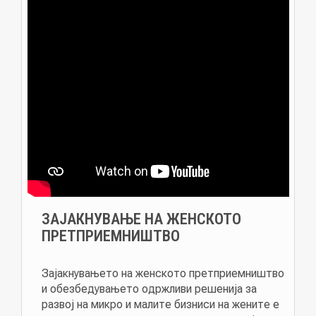
ЗАЈАКНУВАЊЕ НА ЖЕНСКОТО
ПРЕТПРИЕМНИШТВО
Зајакнувањето на женското претприемништво
и обезбедувањето одржливи решенија за
развој на микро и малите бизниси на жените е