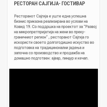
РЕСТОРАН САЈГИЈА- ГОСТИВАР
Ресторанот Сајгија е уште една успешна
бизнис приказна реализирана во услови на
Ковид 19. Со поддршка на проектот за “Развој
на микропретпријатија на жени во преку-
граничниот регион“ , ресторанот Сајгија го
искористи своето долгогодишно искуство во
подготовка на традицинонални јадења и
започна со производство и продажба на
домашно подготвен: ајвар, пинџур и кечап.