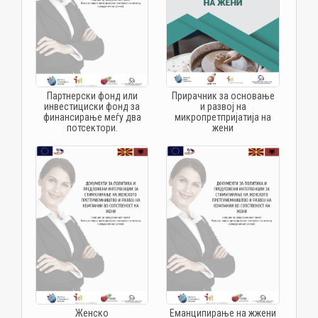
Партнерски фонд или
Прирачник за основање
инвестициски фонд за
и развој на
финансирање меѓу два
микропретпријатија на
потсектори.
жени
Женско
Еманципирање на жжени