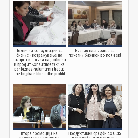
Технички консултации за
Бизнис планирање за
бизнис - истражување на
почетни бизниси во полн ек!
пазарот и логика на добивка
и профит Konsultime teknike
për biznes-hulumtimi i tregut
dhe logjika e fitimit dhe profitit
Втора промоција на
Продуктивни средби со CCIS