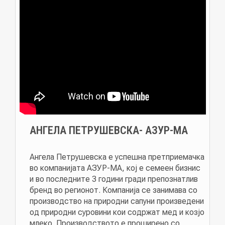
AНГЕЛА ПЕТРУШЕВСКА- АЗУР-МА
Ангела Петрушевска е успешна претприемачка
во компанијата АЗУР-МА, кој е семеен бизнис
и во последните 3 години гради препознатлив
бренд во регионот. Компанија се занимава со
производство на природни сапуни произведени
од природни суровини кои содржат мед и козјо
млеко. Производството е проширено со