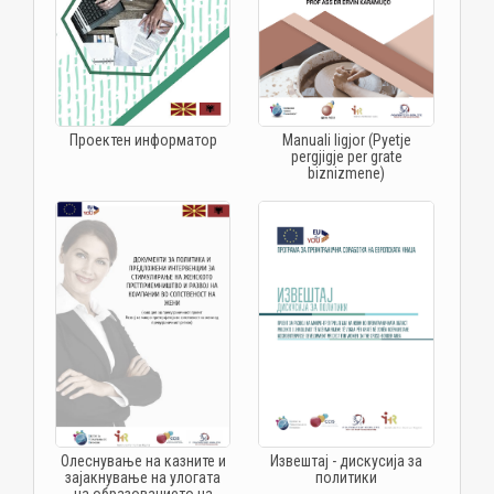
Manuali ligjor (Pyetje
Проектен информатор
pergjigje per grate
biznizmene)
Олеснување на казните и
Извештај - дискусија за
зајакнување на улогата
политики