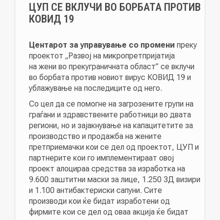
ЦУП СЕ ВКЛУЧИ ВО БОРБАТА ПРОТИВ
КОВИД 19
Центарот за управување со промени
преку
проектот „Развој на микропретпријатија
на жени во прекуграничната област” се вклучи
во борбата против новиот вирус КОВИД 19 и
ублажување на последиците од него.
Со цел да се помогне на загрозените групи на
граѓани и здравствените работници во двата
региони, но и зајакнување на капацитетите за
производство и продажба на жените
претприемачки кои се дел од проектот, ЦУП и
партнерите кои го имплементираат овој
проект алоцираа средства за изработка на
9.600 заштитни маски за лице, 1.250 3Д визири
и 1.100 антибактериски сапуни. Сите
производи кои ќе бидат изработени од
фирмите кои се дел од оваа акција ќе бидат