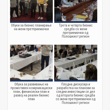
Обуки за бизнис планирање
Tрета и четврта бизнис
на жени претприемачки
средба со жени
претриемачки од
Полошкиот регион
Обука за развивање на
Плодна дискусија и
промотивен комуникациски
разработка на планови за
план, финансиски план и
следни инвестиции се дел
развој на реален бизнис
од втората бизнис средба
план
со жени претприемачки од
Полошкиот регион