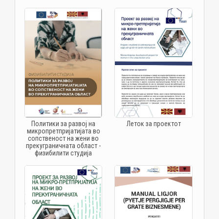
Политики за развој на
Леток за проектот
микропретпријатијата во
сопственост на жени во
прекуграничната област -
физибилити студија