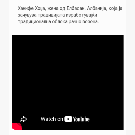
Ханифе Хоџа, жена од Елбасан, Албанија, која ја
зачувува традицијата изработувајќи
традиционална облека рачно везена.