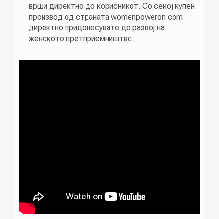
врши директно до корисникот. Со секој купен
производ од страната womenpoweron.com
директно придонесувате до развој на
женското претприемништво.