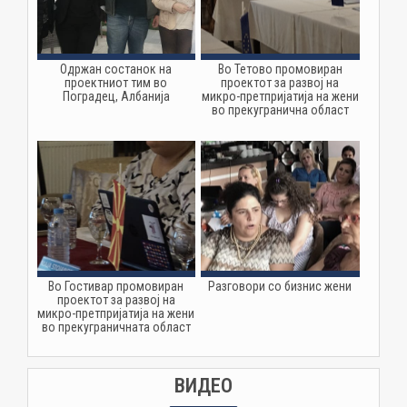
Одржан состанок на
Во Тетово промовиран
проектниот тим во
проектот за развој на
Поградец, Албанија
микро-претпријатија на жени
во прекугранична област
Во Гостивар промовиран
Разговори со бизнис жени
проектот за развој на
микро-претпријатија на жени
во прекуграничната област
ВИДЕО