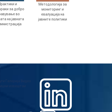
Практики и
Методологија за
ораки за добро
мониторинг и
равување во
евалуација на
ата на јавната
јавните политики
инистрација
уги
Галерија
Видео
ишни извештаи