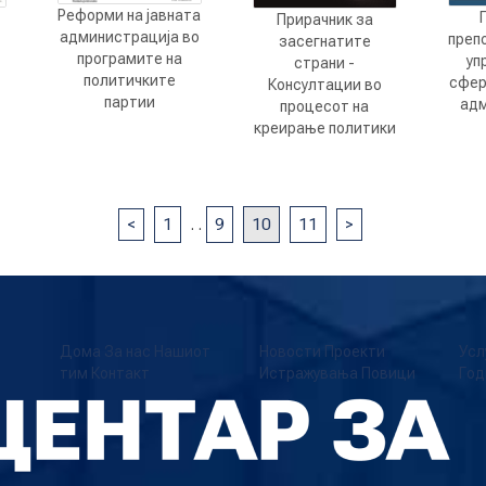
Реформи на јавната
Прирачник за
администрација во
преп
засегнатите
програмите на
уп
страни -
политичките
сфер
Консултации во
партии
адм
процесот на
креирање политики
<
1
.
.
9
10
11
>
Дома
За нас
Нашиот
Новости
Проекти
Усл
тим
Контакт
Истражувања
Повици
Год