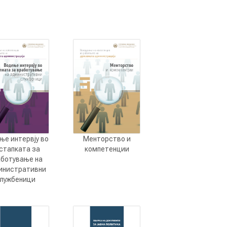
ње интервју во
Менторство и
стапката за
компетенции
аботување на
инистративни
лужбеници