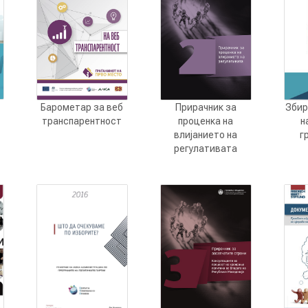
Барометар за веб
Прирачник за
Збир
транспарентност
проценка на
н
влијанието на
г
регулативата