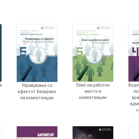
Опис на работно
Воде
а
Управување со
место и
по
а
ефектот базирано
компетенции
вр
на компетенции
адм
с