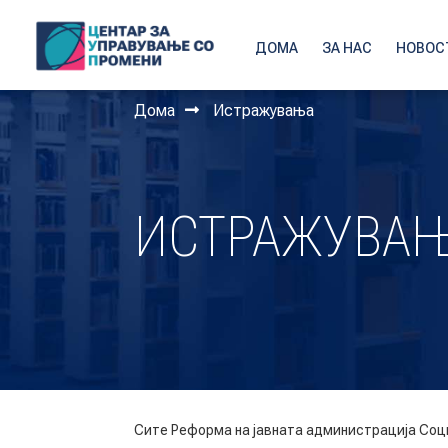
ДОМА
ЗА НАС
НОВОС
Дома
Истражувања
ИСТРАЖУВА
Сите
Реформа на јавната администрација
Соц