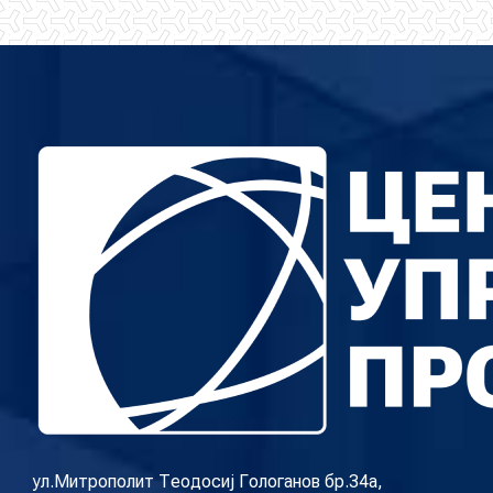
ул.Митрополит Теодосиј Гологанов бр.34а,