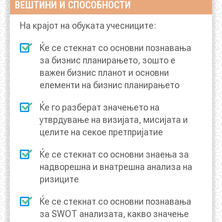
ВЕШТИНИ И СПОСОБНОСТИ
На крајот на обуката учесниците:
КОНТАКТ
Ќе се стекнат со основни познавања
за бизнис планирањето, зошто е
МК
важен бизнис планот и основни
елементи на бизнис планирањето
|
Ќе го разберат значењето на
ENG
утврдување на визијата, мисијата и
целите на секое претпријатие
Ќе се стекнат со основни знаења за
надворешна и внатрешна анализа на
ризиците
Ќе се стекнат со основни познавања
за SWOT анализата, какво значење