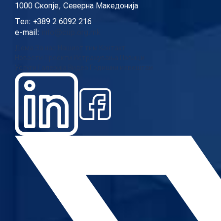
1000 Скопје, Северна Македонија
Тел: +389 2 6092 216
e-mail:
info@cup.org.mk
Дома
За нас
Нашиот тим
Контакт
Новости
Проекти
Истражувања
Повици
Услуги
Галерија
Видео
Годишни извештаи