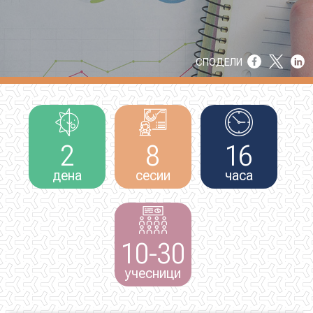
НОВОСТИ
СПОДЕЛИ
ИСТРАЖУВАЊА
2
8
16
ПРОЕКТИ
дена
сесии
часа
УСЛУГИ
10-30
КАТАЛОГ НА УСЛУГИ
учесници
ПОВИЦИ