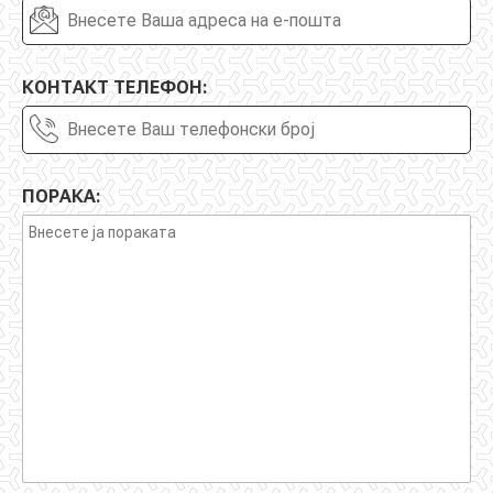
на интерперсоналните
вештини за
ефективно
управување со
КОНТАКТ ТЕЛЕФОН:
човечките
ресурси и ќе
обезбеди алатки
за
обезбедување,
ПОРАКА:
развој,
активирање и
одржување на
човечките
ресурси во
вашата
организација/
институција/
компанија.