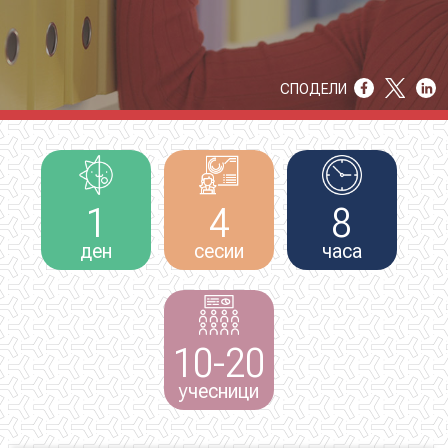
НОВОСТИ
СПОДЕЛИ
ИСТРАЖУВАЊА
1
4
8
ПРОЕКТИ
ден
сесии
часа
УСЛУГИ
10-20
КАТАЛОГ НА УСЛУГИ
учесници
ПОВИЦИ