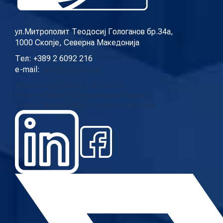
ул.Митрополит Теодосиј Гологанов бр.34а,
1000 Скопје, Северна Македонија
Тел: +389 2 6092 216
e-mail:
info@cup.org.mk
Дома
За нас
Нашиот тим
Контакт
Новости
Проекти
Истражувања
Повици
Услуги
Галерија
Видео
Годишни извештаи