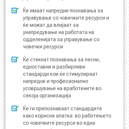
Ќе имаат напредни познавања за
КОНТАКТ
управување со човечките ресурси и
ќе можат да влијаат за
унапредување на работата на
одделенијата за управување со
МК
човечки ресурси
|
Ќе стекнат познавања за лесни,
едноставни и разбирливи
ENG
стандарди кои ќе стимулираат
напредок и професионално
усовршување на вработените во
секоја организација
Ќе ги препознаваат стандардите
како корисна алатка во работењето
со човечките ресурси во една