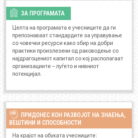
АКТУЕЛНИ ПОВИЦИ
ЗА ПРОГРАМАТА
АРХИВА
Целта на програмата е учесниците да ги
препознаваат стандардите за управување
ИНИЦИЈАТИВИ
со човечки ресурси како збир на добри
практики произлезени од раководење со
најдрагоцениот капитал со кој располагаат
ПОСТАПКА
организациите – луѓето и нивниот
ПОДНЕСИ ИНИЦИЈАТИВА
потенцијал.
ПОДДРЖИ ИНИЦИЈАТИВА
МУЛТИМЕДИЈА
ПРИДОНЕС КОН РАЗВОЈОТ НА ЗНАЕЊА,
ВЕШТИНИ И СПОСОБНОСТИ
ГАЛЕРИЈА
ВИДЕО
На крајот на обуката учесниците: