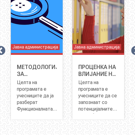
Јавна администрација
Јавна администрација
МЕТОДОЛОГИЈА
ПРОЦЕНКА НА
ЊЕ
ЗА
ВЛИЈАНИЕ НА
СПРОВЕДУВАЊЕ
РЕГУЛАТИВАТА
Целта на
Целта на
НА
- ПВР
програмата
е
програмата е
ФУНКЦИОНАЛНА
учесниците да ја
учесниците да се
АНАЛИЗА
разберат
запознаат со
Функционалната
потенцијалните
анализа како
придобивки од
процес за
подобра
добивање на
регулатива и