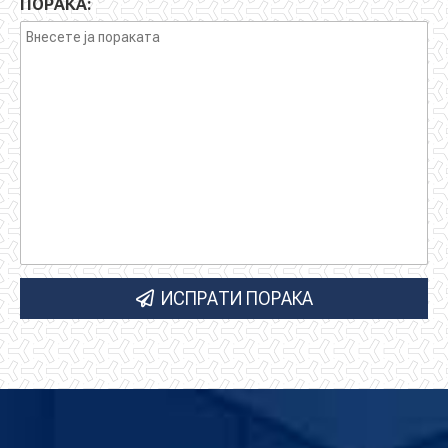
обработка на
на аргументите
ПОРАКА:
податочни
пред
сетови.
институциите.
ИСПРАТИ ПОРАКА