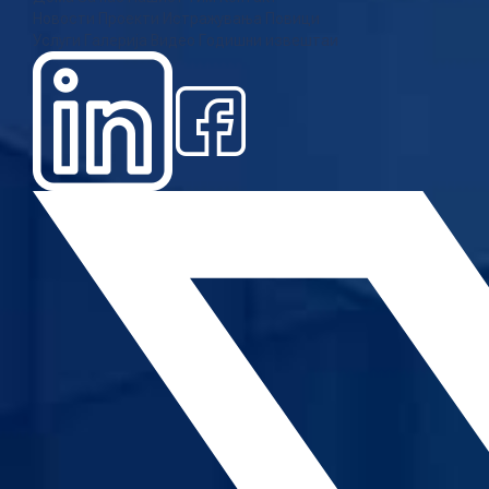
Новости
Проекти
Истражувања
Повици
Услуги
Галерија
Видео
Годишни извештаи