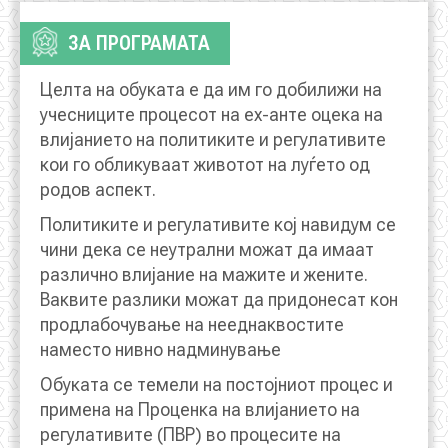
АКТУЕЛНИ ПОВИЦИ
ЗА ПРОГРАМАТА
АРХИВА
Целта на обуката е да им го добилижи на
учесниците процесот на ех-анте оцека на
ИНИЦИЈАТИВИ
влијанието на политиките и регулативите
кои го обликуваат животот на луѓето од
родов аспект.
ПОСТАПКА
Политиките и регулативите кој навидум се
ПОДНЕСИ ИНИЦИЈАТИВА
чини дека се неутрални можат да имаат
различно влијание на мажите и жените.
ПОДДРЖИ ИНИЦИЈАТИВА
Ваквите разлики можат да придонесат кон
продлабочување на нееднаквостите
МУЛТИМЕДИЈА
наместо нивно надминување
Обуката се темели на постојниот процес и
ГАЛЕРИЈА
примена на Проценка на влијанието на
регулативите (ПВР) во процесите на
ВИДЕО