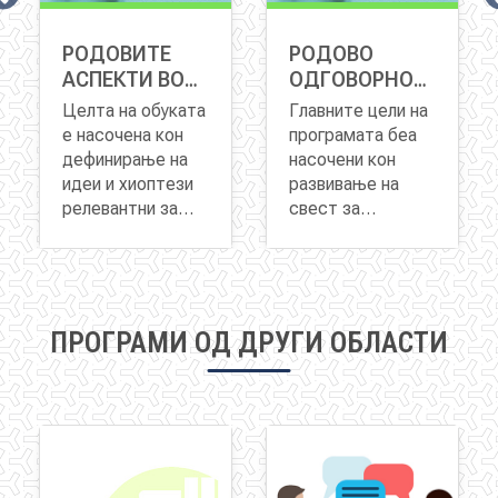
РОДОВИТЕ
РОДОВО
АСПЕКТИ ВО
ОДГОВОРНО
АЦИЈА
ИСТРАЖУВАЊЕТО
КРЕИРАЊЕ
Целта на обуката
Главните цели на
ПОЛИТИКИ НА
е насочена кон
програмата беа
ЛОКАЛНО
дефинирање на
насочени кон
НИВО
идеи и хиоптези
развивање на
релевантни за
свест за
унапредување на
Во рамките на
можноста
Родовото
родовата
обуката фокусот
родовите
одговорно
еднаквост во
е ставен на
концепти да се
креирање на
рамките на
одредени
интегрираат во
локални политики
предметот на
параметри кој
процесите на
говори за
ПРОГРАМИ ОД ДРУГИ ОБЛАСТИ
анализа.
доколку
креирање на
важноста за
истражувањето
локални
ефективно
ги земе предвид,
економски и
планирање во
разликите помеѓу
други политик и
процесот на
мажите и жените
притоа
креирање на
во резултатите
применувајќи
локалните