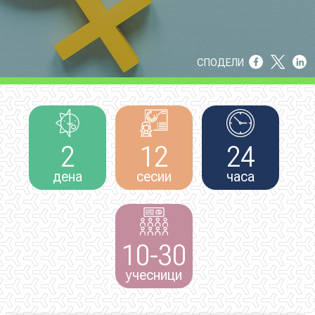
НОВОСТИ
СПОДЕЛИ
ИСТРАЖУВАЊА
2
12
24
ПРОЕКТИ
дена
сесии
часа
УСЛУГИ
10-30
КАТАЛОГ НА УСЛУГИ
учесници
ПОВИЦИ