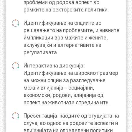
проблеми од родова аспект во
рамките на секторските политики.
Идентификување на опциите во
решавањето на проблемите, и нивните
импликации врз мажите и жените,
вклучувајќи и алтернативите на
регулативата
Интерактивна дискусија:
Идентификување на широкиот размер
на можни опции за разгледување
можни влијанија – социајлни,
економски, родови, влијанија од
аспект на животната стредина итн.
Презентација наодите од студијата на
случај во однос на родовите аспекти и
влијанијата на определени политики