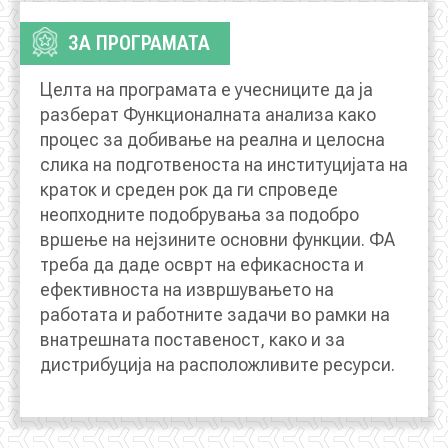
АКТУЕЛНИ ПОВИЦИ
ЗА ПРОГРАМАТА
АРХИВА
Целта на програмата
е учесниците да ја
разберат Функционалната анализа како
ИНИЦИЈАТИВИ
процес за добивање на реална и целосна
слика на подготвеноста на институцијата на
краток и среден рок да ги спроведе
ПОСТАПКА
неопходните подобрувања за подобро
ПОДНЕСИ ИНИЦИЈАТИВА
вршење на нејзините основни функции. ФА
треба да даде осврт на ефикасноста и
ПОДДРЖИ ИНИЦИЈАТИВА
ефективноста на извршувањето на
работата и работните задачи во рамки на
МУЛТИМЕДИЈА
внатрешната поставеност, како и за
дистрибуција на расположливите ресурси.
ГАЛЕРИЈА
ВИДЕО