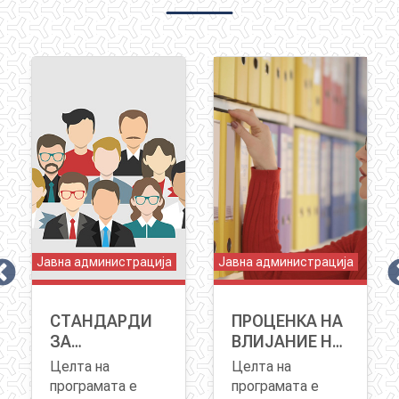
Јавна администрација
Јавна администрација
СТАНДАРДИ
ПРОЦЕНКА НА
ЊЕ
ЗА
ВЛИЈАНИЕ НА
УПРАВУВАЊЕ
РЕГУЛАТИВАТА
Целта на
Целта на
СО ЧОВЕЧКИ
- ПВР
програмата е
програмата е