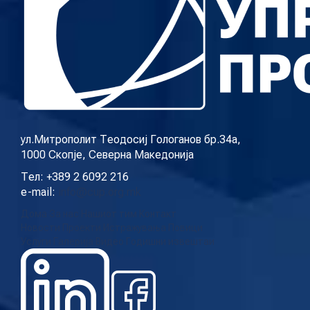
ул.Митрополит Теодосиј Гологанов бр.34а,
1000 Скопје, Северна Македонија
Тел: +389 2 6092 216
e-mail:
info@cup.org.mk
Дома
За нас
Нашиот тим
Контакт
Новости
Проекти
Истражувања
Повици
Услуги
Галерија
Видео
Годишни извештаи