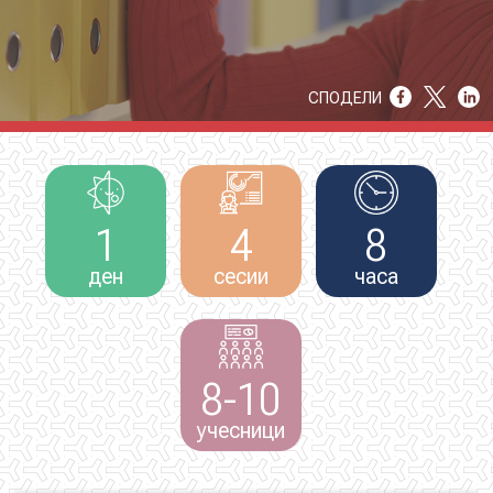
НОВОСТИ
СПОДЕЛИ
ИСТРАЖУВАЊА
1
4
8
ПРОЕКТИ
ден
сесии
часа
УСЛУГИ
8-10
КАТАЛОГ НА УСЛУГИ
учесници
ПОВИЦИ