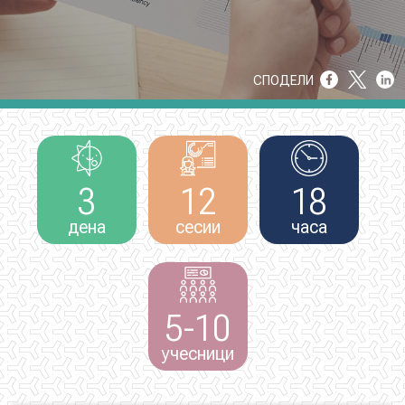
НОВОСТИ
СПОДЕЛИ
ИСТРАЖУВАЊА
3
12
18
ПРОЕКТИ
дена
сесии
часа
УСЛУГИ
5-10
КАТАЛОГ НА УСЛУГИ
учесници
ПОВИЦИ