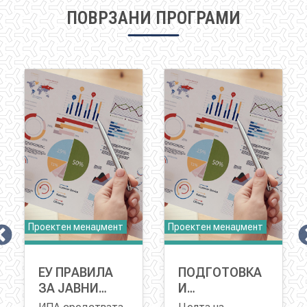
ПОВРЗАНИ ПРОГРАМИ
Проектен менаџмент
Проектен менаџмент
ИЈА
ЕУ ПРАВИЛА
ПОДГОТОВКА
ЗА ЈАВНИ
И
НАБАВКИ/
РАКОВОДЕЊЕ