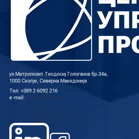
ул.Митрополит Теодосиј Гологанов бр.34а,
1000 Скопје, Северна Македонија
Тел: +389 2 6092 216
e-mail:
info@cup.org.mk
Дома
За нас
Нашиот тим
Контакт
Новости
Проекти
Истражувања
Повици
Услуги
Галерија
Видео
Годишни извештаи