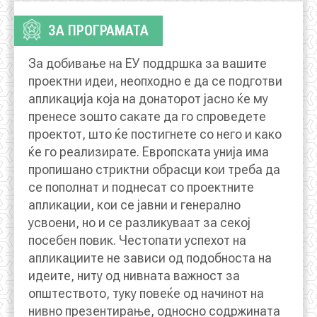
АКТУЕЛНИ ПОВИЦИ
ЗА ПРОГРАМАТА
АРХИВА
За добивање на ЕУ поддршка за вашите
проектни идеи, неопходно е да се подготви
ИНИЦИЈАТИВИ
апликација која на донаторот јасно ќе му
пренесе зошто сакате да го спроведете
проектот, што ќе постигнете со него и како
ПОСТАПКА
ќе го реализирате. Европската унија има
ПОДНЕСИ ИНИЦИЈАТИВА
пропишано стриктни обрасци кои треба да
се пополнат и поднесат со проектните
ПОДДРЖИ ИНИЦИЈАТИВА
апликации, кои се јавни и генерално
усвоени, но и се разликуваат за секој
МУЛТИМЕДИЈА
посебен повик. Честопати успехот на
апликациите не зависи од подобноста на
идеите, ниту од нивната важност за
ГАЛЕРИЈА
општеството, туку повеќе од начинот на
ВИДЕО
нивно презентирање, односно содржината