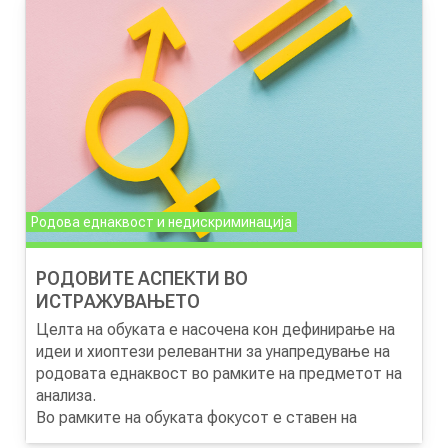
планирање во процесот на креирање на локалните
политики и вклучување на родовите аспекти во
сите фази од процесот (во креирање на визија за
промени, анализа темелена на докази,
дефинирање на сценарија, донесување на одлуки,
управување со ризици и оценка на политиките)
Родова еднаквост и недискриминација
РОДОВИТЕ АСПЕКТИ ВО
ИСТРАЖУВАЊЕТО
Целта на обуката е насочена кон дефинирање на
идеи и хиоптези релевантни за унапредување на
родовата еднаквост во рамките на предметот на
анализа.
Во рамките на обуката фокусот е ставен на
одредени параметри кој доколку истражувањето