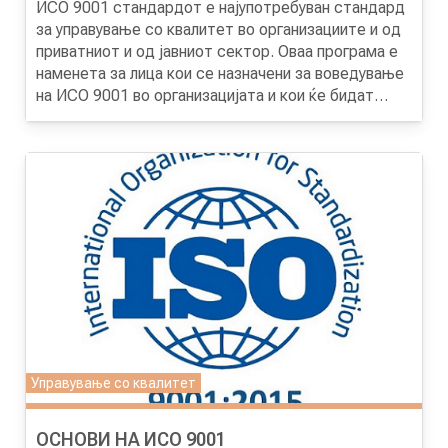
ИСО 9001 стандардот е најупотребуван стандард
за управување со квалитет во организациите и од
приватниот и од јавниот сектор. Оваа програма е
наменета за лица кои се назначени за воведување
на ИСО 9001 во организацијата и кои ќе бидат
одговорни за одржување на системот.
Целта на програмата
е учесниците да се стекнат
со напредни теоретски и практични познавања за
целосна имплементација на ИСО 9001: 2015
стандардот во организацијата.
Управување со квалитет
ОСНОВИ НА ИСО 9001