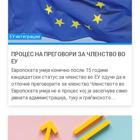
ЕУ интеграции
ПРОЦЕС НА ПРЕГОВОРИ ЗА ЧЛЕНСТВО ВО
ЕУ
Европската унија конечно после 15 години
кандидатски статус за членство во ЕУ одучи да и
отпочне преговорите за членство.Членството во
Европската унија не е процес кој ја засегнува само
јавната администрација, туку и граѓанското
општество, академијата, компаниите,
индустријата, учесниците, студентите, сите
граѓани.Ова е процес кој треба да се води низ
една широка вклученост на сите чинители и
отворено и транспарентно за јавноста.Целта на
оваа обука е учениците да се запознаат одблиску