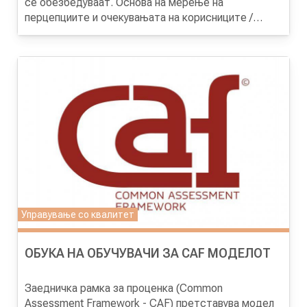
се обезбедуваат. Основа на мерење на
перцепциите и очекувањата на корисниците /
клиентите е спроведување анкети.
Целта на програмата
е учесниците да се стекнат
со теоретско познавање за најдобриот пристап во
реализација на различни типови на анкети, како и
практични вештини за спроведување и анализа на
резултатите на анкетите.
Управување со квалитет
ОБУКА НА ОБУЧУВАЧИ ЗА CAF МОДЕЛОТ
Заедничка рамка за проценка (Common
Assessment Framework - CAF) претставува модел