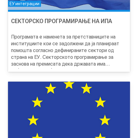
поставување соодветни линии на отчетност.
ЕУ интеграции
СЕКТОРСКО ПРОГРАМИРАЊЕ НА ИПА
Програмата е наменета за претставниците на
институциите кои се задолжени да ја планираат
помошта согласно дефинираните сектори од
страна на ЕУ. Секторското програмирање за
заснова на премисата дека државата има
дефинирани сеопфатни секторски стратегии, но
Дополнително, при програмирањето државата
реалноста е дека во повеќето сектори има
мора да користи обрасци и документи
сегментирани стратегии, па оттука е неопходно
воспоставени од Европската комисија, па и
заедничко планирање и приоритизирање.
нивното користење може да биде предизвик.