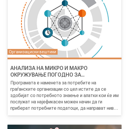
во општеството во кое тие функционираат. Целта
на обуката е да ги објасни предностите од
примената на статистичката анализа преку
различни видови на програми и како истите можат
да бидат искористени за да се анализира
одредена појава која е во домен на нивната област
на работа и функционирање.
Организациски вештини
AНАЛИЗА НА МИКРО И МАКРО
ОКРУЖУВАЊЕ ПОГОДНО ЗА
ГРАЃАНСКИОТ СЕКТОР
Програмата е наменета за потребите на
граѓанските организации со цел истите да се
здобијат со потребното знаење и алатки кои ќе им
послужат на најефикасен можен начин да ги
приберат потребните податоци, да направат нивна
селекција и врз основа на нив и соодветна анализа
за проценка на микро и макро окружувањето во
земјата во која што истите функционираат.