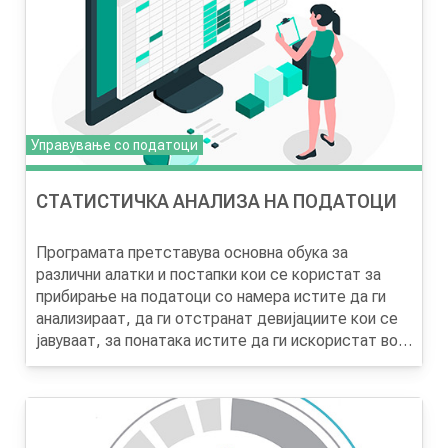
ризиците.
Управување со податоци
СТАТИСТИЧКА АНАЛИЗА НА ПОДАТОЦИ
Програмата претставува основна обука за
различни алатки и постапки кои се користат за
прибирање на податоци со намера истите да ги
анализираат, да ги отстранат девијациите кои се
јавуваат, за понатака истите да ги искористат во
анализата и да дојдат до заклучок за промените
кои се јавуваат со текот на времето.
Организациите, резултатите од анализите ги
користат за постигнување на позитивни промени