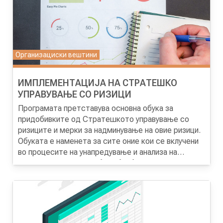
Организациски вештини
ИМПЛЕМЕНТАЦИЈА НА СТРАТЕШКО
УПРАВУВАЊЕ СО РИЗИЦИ
Програмата претставува основна обука за
придобивките од Стратешкото управување со
ризиците и мерки за надминување на овие ризици.
Обуката е наменета за сите оние кои се вклучени
во процесите на унапредување и анализа на
неусогласености, особено вработени кои се
Целта на програмата
Подобрување на знаењето
занимаваат со аналитика на процесите во
за стратешко управување со ризиците и извори на
работењето и имаат искуство со системот на
ризици. Мерливост, методи и принципи на
управување со квалитет.
управување со ризици. Утврдување на мерки за
ублажување на ризиците, преглед, имплементација
и евалуација на плановите за управување со