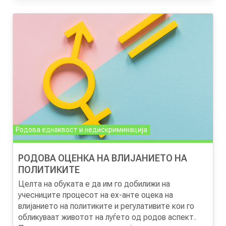
ги земе предвид, разликите помеѓу мажите и
жените во резултатите ќе бидат репрезентативни.
Родова еднаквост и недискриминација
РОДОВА ОЦЕНКА НА ВЛИЈАНИЕТО НА
ПОЛИТИКИТЕ
Целта на обуката е да им го добилижи на
учесниците процесот на ех-анте оцека на
влијанието на политиките и регулативите кои го
обликуваат животот на луѓето од родов аспект.