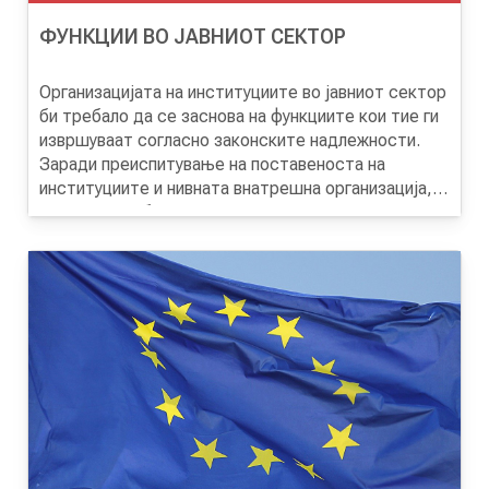
ФУНКЦИИ ВО ЈАВНИОТ СЕКТОР
Организацијата на институциите во јавниот сектор
би требало да се заснова на функциите кои тие ги
извршуваат согласно законските надлежности.
Заради преиспитување на поставеноста на
институциите и нивната внатрешна организација,
ЦУП во соработка со МИОА подготви
Методологија за функционална анализа, која се
заснова на препознавањето на функциите. Ова се
покажа и како најголем предизвик за сите
институции, поради што е неопходно да се
разјаснат карактеристиките на функциите и како и
каде тие би требало да се реализираат.
Препознавањето на функциите е основа и за
идентификување на професиите кои се клучни за
институциите, концентрацијата на
расположливите ресурси, но и за воспоставување
соодветни односи со другите институции заради