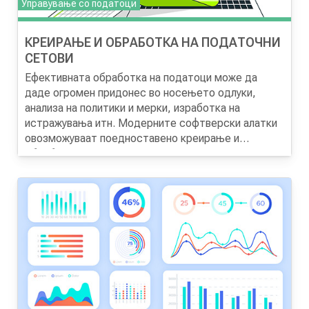
Управување со податоци
КРЕИРАЊЕ И ОБРАБОТКА НА ПОДАТОЧНИ
СЕТОВИ
Ефективната обработка на податоци може да
даде огромен придонес во носењето одлуки,
анализа на политики и мерки, изработка на
истражувања итн. Модерните софтверски алатки
овозможуваат поедноставено креирање и
обработка на податочни сетови. Учесниците на
Целта на програмата
е да се стекнат вештини за
обуката ќе имаат практична работа на компјутер
изработка на податочни сетови врз основа на
за да можат да се стекнат со технички вештини
прибрани информации и податоци, и техники за
за креирање и обработка на податочни сетови.
различни модели на обработка на податоците со
користење на Microsoft Excel.