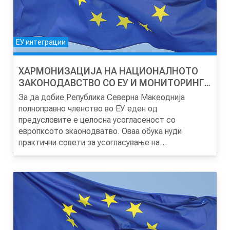
ЕУ интеграции
ХАРМОНИЗАЦИЈА НА НАЦИОНАЛНОТО
ЗАКОНОДАВСТВО СО ЕУ И МОНИТОРИНГ
И ЕВАЛУАЦИЈА НА НПАА
За да добие Република Северна Макеоднија
полноправно членство во ЕУ еден од
предусловите е целосна усогласеност со
европксото зкаонодватво. Оваа обука нуди
практични совети за усогласување на
националното законодавство со
законодавството на ЕУ, релевнатите чинители во
процесот и нционалната рамка за следење –
НПАА.