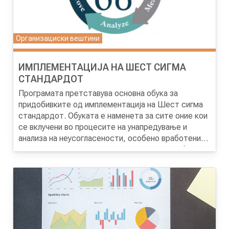
Организациски вештини
ИМПЛЕМЕНТАЦИЈА НА ШЕСТ СИГМА
СТАНДАРДОТ
Програмата претставува основна обука за
придобивките од имплементација на Шест сигма
стандардот. Обуката е наменета за сите оние кои
се вклучени во процесите на унапредување и
анализа на неусогласености, особено вработени
кои се занимаваат со аналитика на процесите во
Целта на програмата
Стекнување на потребното
работењето и имаат искуство со системот на
знаење за дизајнирање и примена на
управување со квалитет.
статистичката техника Шест Сигма. Утврдување
на кои и какви податоци се потребни за
воспоставување на статистичката техника Шест
Сигма. Добивање сознанија за потребната
документација за воведување на успешна Шест
Сигма.