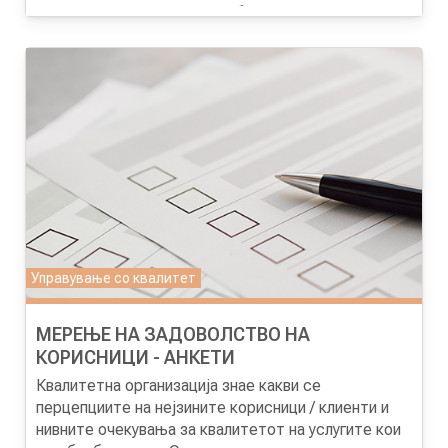
наоди од искуството во добивањето услуга. На тој
Целта на програмата
е учесниците да се стекнат
начин се добива пообјективни и пошироки
со теоретско и практично познавање за процесот
информации за целокупниот процес на нудењето
на имплементација на истражувањето „таен
услуги.
клиент“ и анализа на резултатите од
спроведеното истражување.
Управување со квалитет
МЕРЕЊЕ НА ЗАДОВОЛСТВО НА
КОРИСНИЦИ - АНКЕТИ
Квалитетна организација знае какви се
перцепциите на нејзините корисници / клиенти и
нивните очекувања за квалитетот на услугите кои