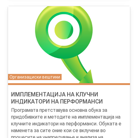
занимаваат со аналитика на процесите во
за стратешко управување и успешно
работењето и имаат искуство со системот на
спроведување на стратешките цели, воведување
управување со квалитет.
на принципите на стратешко планирање и
реорганизација на деловните процеси,
имплементирање на модел за ефикасно
пристапување кон спроведување на стратегијата
Организациски вештини
ИМПЛЕМЕНТАЦИЈА НА КЛУЧНИ
ИНДИКАТОРИ НА ПЕРФОРМАНСИ
Програмата претставува основна обука за
придобивките и методите на имплементација на
клучните индикатори на перформанси. Обуката е
наменета за сите оние кои се вклучени во
процесите на унапредување и анализа на