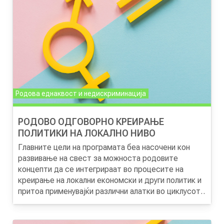
во предвид различните приоритети на мажите и
жените.
Овој пристап е модел на суштинска рамоправност
кокј не е засегнат само од подеднакви можности
туку од правичност на резултатите во
имплементацијата на државните политики.
Родова еднаквост и недискриминација
РОДОВО ОДГОВОРНО КРЕИРАЊЕ
ПОЛИТИКИ НА ЛОКАЛНО НИВО
Главните цели на програмата беа насочени кон
развивање на свест за можноста родовите
концепти да се интегрираат во процесите на
креирање на локални економски и други политик и
притоа применувајќи различни алатки во циклусот
на креирање на политики.
Родовото одговорно креирање на локални
политики говори за важноста за ефективно