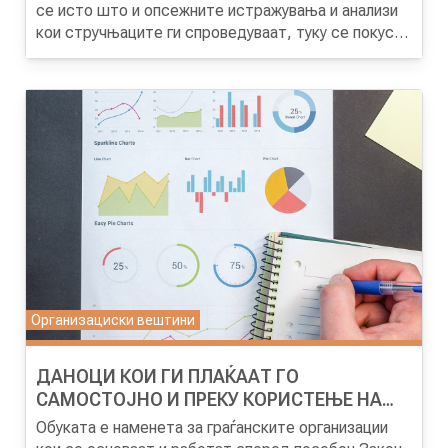
се исто што и опсежните истражувања и анализи
кои стручњаците ги спроведуваат, туку се покуси
прикази на наодите и заклучоците од
спроведените истражувања, со најголем акцент на
препораките за измени на политиките. Обуката ќе
им помогне на учесниците преку практична работа
да ги поминат чекорите на подготовка на
документи за политики, односно практично ќе ги
води низ процесот кој се стреми да резултира со
промена на политиките според изложените
аргументи.
Организациски вештини
ДАНОЦИ КОИ ГИ ПЛАЌААТ ГО
САМОСТОЈНО И ПРЕКУ КОРИСТЕЊЕ НА
СИСТЕМОТ НА Е-ПДД
Обуката е наменета за граѓанските организации