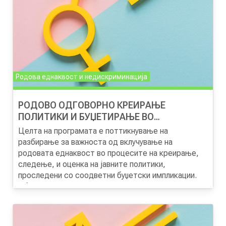
со самиот процес на водење на преговорите со
ЕУ.
Родова еднаквост и недискриминација
РОДОВО ОДГОВОРНО КРЕИРАЊЕ
ПОЛИТИКИ И БУЏЕТИРАЊЕ ВО
МИНИСТЕРСТВАТА И ОРГАНИИТЕ НА
Целта на програмата е поттикнување на
ДРЖАВНА УПРАВА
разбирање за важноста од вклучување на
родовата еднаквост во процесите на креирање,
следење, и оценка на јавните политики,
проследени со соодветни буџетски импликации.
Обуката ја посочува важноста, но и дава практични
знаења како родовите аспекти да станат
интегрален дел од сите овие процеси и со тоа да
се стави крај на нееднаквоста, притоа земјаќи ги