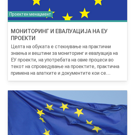
Проектен менаџмент
МОНИТОРИНГ И ЕВАЛУАЦИЈА НА ЕУ
ПРОЕКТИ
Целта на обуката е стекнување на практични
знаења и вештини за мониторинг и евалуација на
ЕУ проекти, на употребата на овие процеси во
текот на спроведување на проектите, практична
примена на алатките и документите кои се
користат за мониторинг и евалуација и јакнење на
аналитичките вештини за оценување на
постигнувањата на проектите. Различните типови
на проекти користат различни методи на
мониторинг и евалуација, но суштината и логиката
за оценување на реализацијата на активностите,
постигнувањето на резултатите и општествените
промени се заеднички за сите нив.